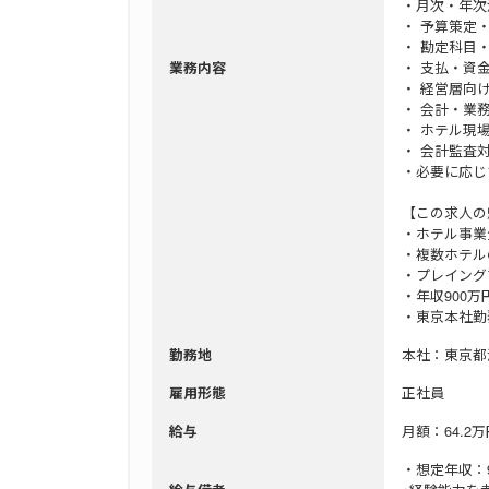
・月次・年次
・ 予算策定
・ 勘定科目
・ 支払・資
業務内容
・ 経営層向
・ 会計・業
・ ホテル現
・ 会計監査
・必要に応じ
【この求人の
・ホテル事業
・複数ホテル
・プレイング
・年収900万
・東京本社勤
本社：東京都
勤務地
正社員
雇用形態
月額：64.2万
給与
・想定年収：9