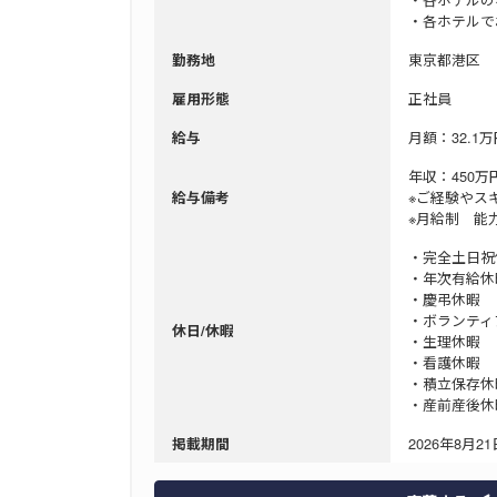
・各ホテルで
東京都港区
勤務地
正社員
雇用形態
月額：32.1万
給与
年収：450万
※ご経験やス
給与備考
※月給制 能
・完全土日祝
・年次有給休暇
・慶弔休暇
・ボランティ
休日/休暇
・生理休暇
・看護休暇
・積立保存
・産前産後休
2026年8月21日
掲載期間