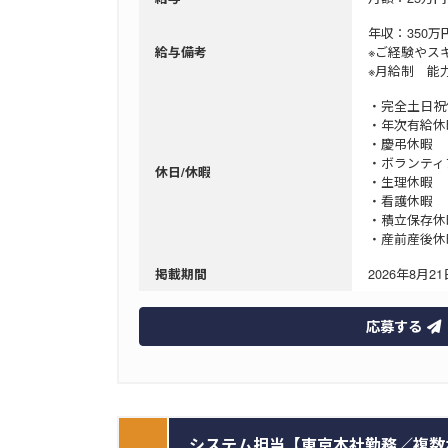
年収：350万
※ご経験やス
給与備考
※月給制 能
・完全土日祝
・年次有給休暇
・慶弔休暇
・ボランティ
休日/休暇
・生理休暇
・看護休暇
・積立保存
・産前産後休
2026年8月21日
掲載期間
応募する
システム担当【東京本社勤務／複数ホ