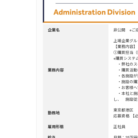
非公開 ※ご
企業名
上場企業グル
【業務内容】
①購買担当（
※購買システ
・弊社のスケ
・購買活動を
業務内容
・各施設が
・施設の購買
・お客様へ安
・本社と施設
し、 施設従
東京都港区
勤務地
応募資格 【
正社員
雇用形態
月額：25万円
給与