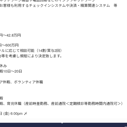
お客様も利用するチェックインシステムや決済・精算関連システム 等
円～42.8万円
円～600万円
キルに応じて相談可能（14割/賞与2回）
力等を考慮し規程により決定致します。
休み
10日～20日
ア休暇、ボランティア休職
休暇
暇、育児休職（産前時差勤務、産前通院＜定期検診等勤務時間内通院可＞）
 (金) 6:00pm 〆