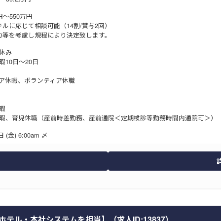
円～550万円
キルに応じて相談可能（14割/賞与2回）
力等を考慮し規程により決定致します。
休み
10日～20日
ア休暇、ボランティア休職
休暇
暇、育児休職（産前時差勤務、産前通院＜定期検診等勤務時間内通院可＞）
 (金) 6:00am 〆
テル・本社システムを担当】（求人ID:13837）