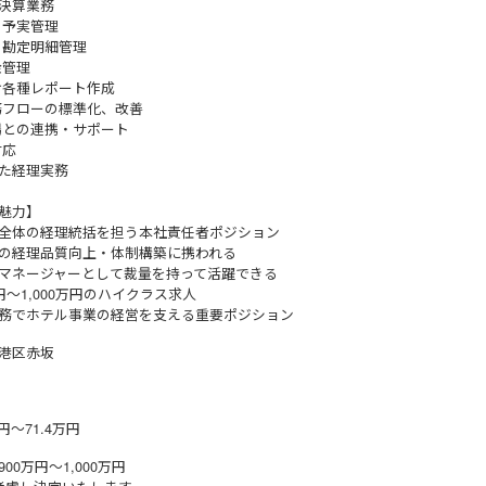
決算業務
・予実管理
・勘定明細管理
金管理
け各種レポート作成
務フローの標準化、改善
場との連携・サポート
対応
た経理実務
魅力】
全体の経理統括を担う本社責任者ポジション
の経理品質向上・体制構築に携われる
マネージャーとして裁量を持って活躍できる
円～1,000万円のハイクラス求人
務でホテル事業の経営を支える重要ポジション
港区赤坂
円～71.4万円
00万円～1,000万円