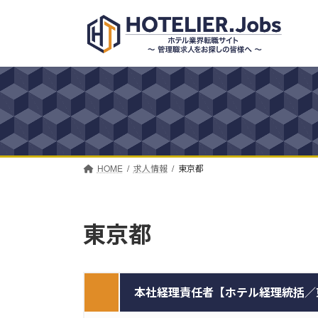
コ
ナ
ン
ビ
テ
ゲ
ン
ー
ツ
シ
へ
ョ
ス
ン
キ
に
ッ
移
プ
動
HOME
求人情報
東京都
東京都
本社経理責任者【ホテル経理統括／東京本