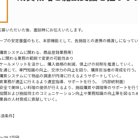
応募いただいた後、面談時にお伝えいたします。
ープの安定基盤のもと、本部機能として、各施設との連携の橋渡しになって
購買システムに関わる、商品登録業務等）
ムに関わる業務の範囲で変更の可能性あり
ールメリットを活かし、購入価格の削減、値上げの抑制を推進していく。
通じて、専門知識の向上、交渉力の向上を図り、購買担当者の育成を行う。
購買システムにて物品の調達が円滑に行えるようサポートしていく。
業務が適正に行えるよう適宜指導、サポートを行う。（内部統制面）
全で美味しい料理の提供が行えるよう、施設購買や調理等のサポートを行
間および施設同士のコミュニケーション向上や業務知識の向上等を図るた
業員の人材育成に貢献していく。
必須条件】
～39.2万円