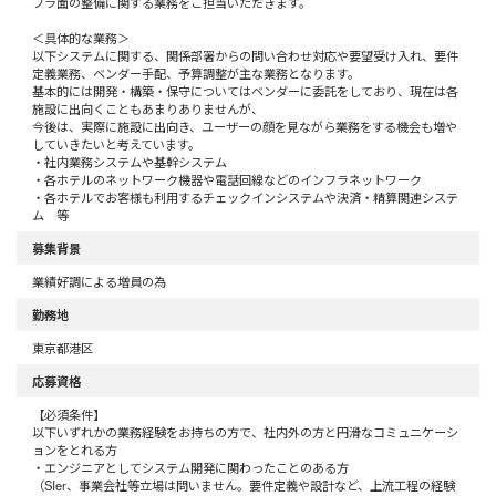
フラ面の整備に関する業務をご担当いただきます。
＜具体的な業務＞
以下システムに関する、関係部署からの問い合わせ対応や要望受け入れ、要件
定義業務、ベンダー手配、予算調整が主な業務となります。
基本的には開発・構築・保守についてはベンダーに委託をしており、現在は各
施設に出向くこともあまりありませんが、
今後は、実際に施設に出向き、ユーザーの顔を見ながら業務をする機会も増や
していきたいと考えています。
・社内業務システムや基幹システム
・各ホテルのネットワーク機器や電話回線などのインフラネットワーク
・各ホテルでお客様も利用するチェックインシステムや決済・精算関連システ
ム 等
募集背景
業績好調による増員の為
勤務地
東京都港区
応募資格
【必須条件】
以下いずれかの業務経験をお持ちの方で、社内外の方と円滑なコミュニケーシ
ョンをとれる方
・エンジニアとしてシステム開発に関わったことのある方
（SIer、事業会社等立場は問いません。要件定義や設計など、上流工程の経験