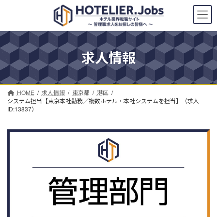
コ
ナ
ン
ビ
テ
ゲ
ン
ー
ツ
シ
求人情報
へ
ョ
ス
ン
キ
に
ッ
移
プ
動
HOME
求人情報
東京都
港区
システム担当【東京本社勤務／複数ホテル・本社システムを担当】（求人
ID:13837）