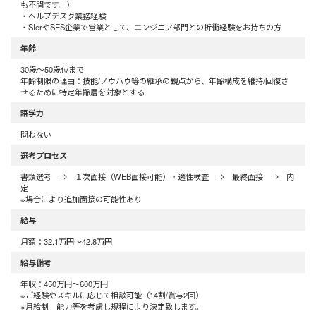
も不問です。）
・ヘルプデスク業務経験
・SIerやSES企業で営業として、エンジニア部門との折衝経験をお持ちの方
年齢
30歳〜50歳位まで
年齢制限の理由：技能/ノウハウ等の継承の観点から、年齢構成を維持/回復さ
せるために特定年齢層を対象とする
語学力
問わない
選考プロセス
書類選考 ⇒ １次面接（WEB面接可能）・適性検査 ⇒ 最終面接 ⇒ 内
定
※場合により追加面接の可能性あり
給与
月額：32.1万円～42.8万円
給与備考
年収：450万円～600万円
※ご経験やスキルに応じて相談可能（14割/賞与2回）
※月給制 能力等を考慮し規程により決定致します。