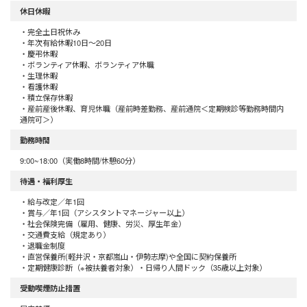
休日休暇
・完全土日祝休み
・年次有給休暇10日～20日
・慶弔休暇
・ボランティア休暇、ボランティア休職
・生理休暇
・看護休暇
・積立保存休暇
・産前産後休暇、育児休職（産前時差勤務、産前通院＜定期検診等勤務時間内
通院可＞）
勤務時間
9:00~18:00（実働8時間/休憩60分）
待遇・福利厚生
・給与改定／年1回
・賞与／年1回（アシスタントマネージャー以上）
・社会保険完備（雇用、健康、労災、厚生年金）
・交通費支給（規定あり）
・退職金制度
・直営保養所(軽井沢・京都嵐山・伊勢志摩)や全国に契約保養所
・定期健康診断（※被扶養者対象）・日帰り人間ドック（35歳以上対象）
受動喫煙防止措置