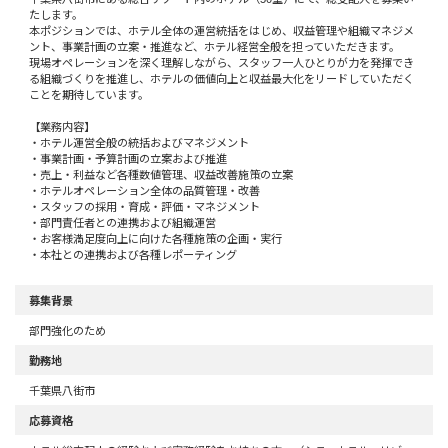
たします。
本ポジションでは、ホテル全体の運営統括をはじめ、収益管理や組織マネジメ
ント、事業計画の立案・推進など、ホテル経営全般を担っていただきます。
現場オペレーションを深く理解しながら、スタッフ一人ひとりが力を発揮でき
る組織づくりを推進し、ホテルの価値向上と収益最大化をリードしていただく
ことを期待しています。
【業務内容】
・ホテル運営全般の統括およびマネジメント
・事業計画・予算計画の立案および推進
・売上・利益など各種数値管理、収益改善施策の立案
・ホテルオペレーション全体の品質管理・改善
・スタッフの採用・育成・評価・マネジメント
・部門責任者との連携および組織運営
・お客様満足度向上に向けた各種施策の企画・実行
・本社との連携および各種レポーティング
募集背景
部門強化のため
勤務地
千葉県八街市
応募資格