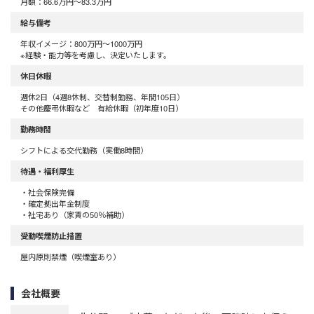
月額：66.6万円～83.3万円
給与備考
年収イメージ：800万円～1000万円
※経験・能力等を考慮し、決定いたします。
休日休暇
週休2日（4週8休制、交替制勤務、年間105日）
その他慶弔休暇など 有給休暇（初年度10日）
勤務時間
シフトによる交代勤務（実働8時間）
待遇・福利厚生
・社会保険完備
・確定拠出年金制度
・社宅あり（家賃の50％補助）
受動喫煙防止措置
屋内原則禁煙（喫煙室あり）
会社概要