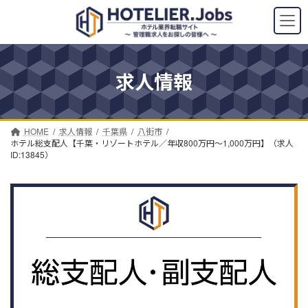
コ
ナ
ン
ビ
テ
ゲ
ン
ー
ツ
シ
求人情報
へ
ョ
ス
ン
キ
に
ッ
移
プ
動
HOME
求人情報
千葉県
八街市
ホテル総支配人【千葉・リゾートホテル／年収800万円～1,000万円】（求人
ID:13845）