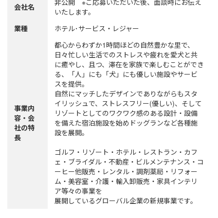
非公開 ※ご応募いただいた後、面談時にお伝え
会社名
いたします。
業種
ホテル･サービス・レジャー
都心からわずか1時間ほどの自然豊かな里で、
日々忙しい生活でのストレスや疲れを愛犬と共
に癒やし、且つ、滞在を家族で楽しむことができ
る、「人」にも「犬」にも優しい施設やサービ
スを提供。
自然にマッチしたデザインでありながらもスタ
イリッシュで、ストレスフリー(優しい)、そして
事業内
リゾートとしてのワクワク感のある設計・設備
容・会
を備えた宿泊施設を始めドッグランなど各種施
社の特
設を展開。
長
ゴルフ・リゾート・ホテル・レストラン・カフ
ェ・ブライダル・不動産・ビルメンテナンス・コ
ーヒー他販売・レンタル・調剤薬局・リフォー
ム・美容室・介護・輸入卸販売・家具インテリ
ア等々の事業を
展開しているグローバル企業の新規事業です。