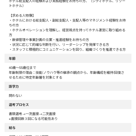
ホテル総支配人の経験および実務経験をお持ちの方、（シティホテル、リゾー
トホテル）
【求める人物像】
・ホテルにおける総支配人・副総支配人・支配人等のマネジメント経験をお持
ちの方
・ホテルオペレーションを理解し、経営視点を持ってホテル運営に取り組める
方
・数値管理や事業計画の立案・推進経験をお持ちの方
・状況に応じて的確な判断を行い、リーダーシップを発揮できる方
・スタッフと積極的にコミュニケーションを図り、組織づくりを推進できる方
年齢
40歳〜55歳位まで
年齢制限の理由：技能/ノウハウ等の継承の観点から、年齢構成を維持/回復さ
せるために特定年齢層を対象とする
語学力
問わない
選考プロセス
書類選考→一次面接→二次面接
※面接回数３回になる可能性あり
給与