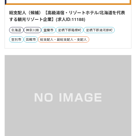
総支配人（候補）【高級湯宿・リゾートホテル/北海道を代表
する観光リゾート企業】(求人ID:11188)
北海道
神奈川県
室蘭市
足柄下郡箱根町
足柄下郡湯河原町
登別市
函館市
総支配人・副総支配人・支配人