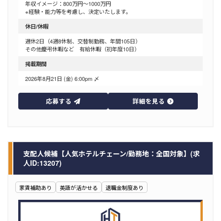
年収イメージ：800万円～1000万円
※経験・能力等を考慮し、決定いたします。
休日/休暇
週休2日（4週8休制、交替制勤務、年間105日）
その他慶弔休暇など 有給休暇（初年度10日）
掲載期間
2026年8月21日 (金) 6:00pm 〆
応募する
詳細を見る
支配人候補【人気ホテルチェーン/勤務地：全国対象】(求
人ID:13207)
家賃補助あり
英語が活かせる
退職金制度あり