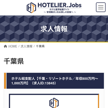
コ
ナ
ン
ビ
テ
ゲ
ン
ー
ツ
シ
求人情報
へ
ョ
ス
ン
キ
に
ッ
移
プ
動
HOME
求人情報
千葉県
千葉県
ホテル総支配人【千葉・リゾートホテル／年収800万円～
1,000万円】（求人ID:13845）