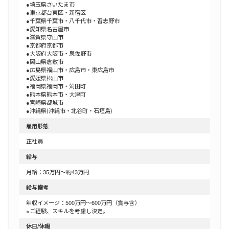
●埼玉県さいたま市
●東京都台東区・新宿区
●千葉県千葉市・八千代市・習志野市
●愛知県名古屋市
●滋賀県守山市
●京都府京都市
●大阪府大阪市・泉佐野市
●岡山県倉敷市
●広島県福山市・広島市・東広島市
●愛媛県松山市
●福岡県福岡市・苅田町
●熊本県熊本市・大津町
●宮崎県都城市
●沖縄県(沖縄市・北谷町・石垣島)
雇用形態
正社員
給与
月給：35万円～約43万円
給与備考
年収イメージ：500万円〜600万円（賞与含）
※ご経験、スキルを考慮し決定。
休日/休暇