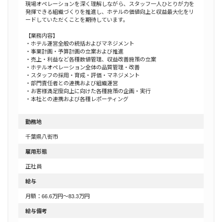
現場オペレーションを深く理解しながら、スタッフ一人ひとりが力を
発揮できる組織づくりを推進し、ホテルの価値向上と収益最大化をリ
ードしていただくことを期待しています。
【業務内容】
・ホテル運営全般の統括およびマネジメント
・事業計画・予算計画の立案および推進
・売上・利益など各種数値管理、収益改善施策の立案
・ホテルオペレーション全体の品質管理・改善
・スタッフの採用・育成・評価・マネジメント
・部門責任者との連携および組織運営
・お客様満足度向上に向けた各種施策の企画・実行
・本社との連携および各種レポーティング
勤務地
千葉県八街市
雇用形態
正社員
給与
月額：66.6万円～83.3万円
給与備考