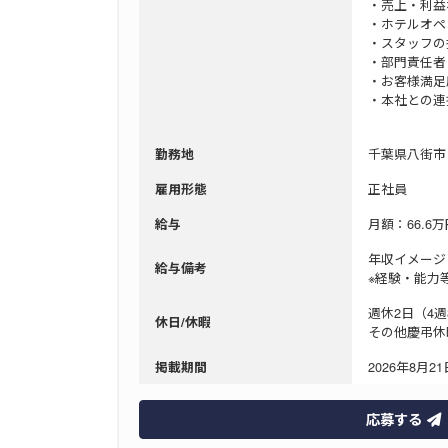
・売上・利益
・ホテルオペ
・スタッフの
・部門責任者
・お客様満足
・本社との連
千葉県八街市
勤務地
正社員
雇用形態
月額：66.6
給与
年収イメージ：
給与備考
※経験・能力
週休2日（4
休日/休暇
その他慶弔休
2026年8月21日
掲載期間
応募する