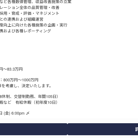
など各種数値管理、収益改善施策の立案
レーション全体の品質管理・改善
採用・育成・評価・マネジメント
との連携および組織運営
度向上に向けた各種施策の企画・実行
携および各種レポーティング
万円～83.3万円
800万円～1000万円
等を考慮し、決定いたします。
週8休制、交替制勤務、年間105日）
暇など 有給休暇（初年度10日）
 (金) 6:00pm 〆