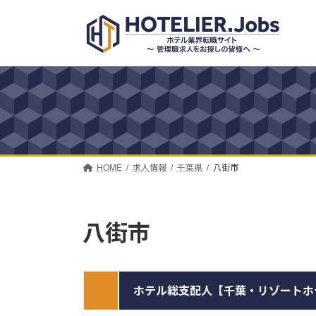
コ
ナ
ン
ビ
テ
ゲ
ン
ー
ツ
シ
へ
ョ
ス
ン
キ
に
ッ
移
プ
動
HOME
求人情報
千葉県
八街市
八街市
ホテル総支配人【千葉・リゾートホテル／