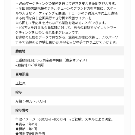
・Webマーケティングの業務を通じて経営を支える役割を担えます。
・全国100店舗規模のホテルチェーンのブランド力を背景に、スケー
ルの大きなマーケティングを展開。チェーンの予約流入や売上に直結
する施策を自ら企画実行でき分析や改善サイクルを
自ら回して手応えを持ちながら業務を進めることができます。
・100万人を超える会員基盤に対して、自らの戦略でダイレクトマー
ケティングを仕掛けられるポジションです。
お客様の反応をデータで見ながら、施策を即座に改善し、よりパーソ
ナルで価値ある体験を届けるCRMを自分の手で作り上げていけます。
勤務地
三重県四日市市 or東京都中央区（東京オフィス）
※勤務地のご相談可
雇用形態
正社員
給与
月給：46万～57万円
給与備考
年収イメージ：650万円〜800万円 ※ご経験、スキルにより決定。
◆賞与：年2回
◆昇給：年1回
◆固定深夜勤務手当