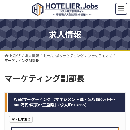
コ
ナ
ン
ビ
テ
ゲ
ン
ー
ツ
シ
求人情報
へ
ョ
ス
ン
キ
に
ッ
移
プ
動
HOME
求人情報
セールス&マーケティング
マーケティング
マーケティング副部長
マーケティング副部長
WEBマーケティング【マネジメント職・年収650万円～
800万円/東京or三重県】(求人ID:13365)
寮・社宅あり