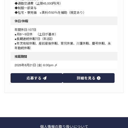
◆通勤交通費（上限45,000円/月）
◆制服一部貸与
◆社宅・寮完備 ※賃料の50％を補助（規定あり）
休日/休暇
年間休日:107日
●月8〜9日休 （土日が基本）
●長期連続休暇7日（年2回）
●年次有給休暇、産前産後休暇、育児休業、介護休暇、慶弔休暇、永
年勤続休暇
掲載期間
2026年8月21日 (金) 6:00pm 〆
応募する
詳細を見る
個人情報の取り扱いについて