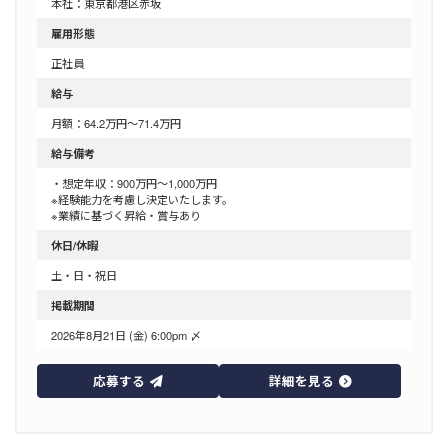
本社：東京都港区赤坂
雇用形態
正社員
給与
月額：64.2万円～71.4万円
給与備考
・想定年収：900万円～1,000万円
※経験能力を考慮し決定いたします。
※業績に基づく昇給・賞与あり
休日/休暇
土・日・祝日
掲載期間
2026年8月21日 (金) 6:00pm 〆
応募する
詳細を見る