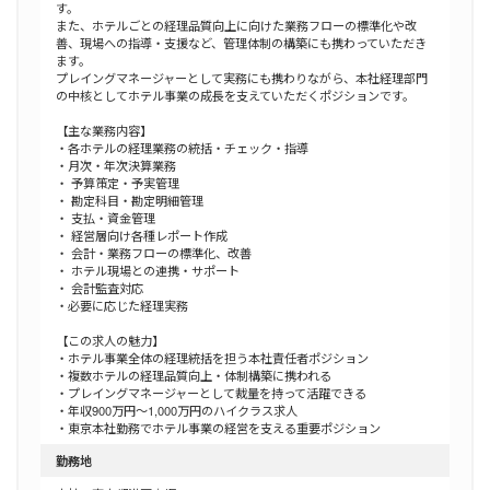
す。
また、ホテルごとの経理品質向上に向けた業務フローの標準化や改
善、現場への指導・支援など、管理体制の構築にも携わっていただき
ます。
プレイングマネージャーとして実務にも携わりながら、本社経理部門
の中核としてホテル事業の成長を支えていただくポジションです。
【主な業務内容】
・各ホテルの経理業務の統括・チェック・指導
・月次・年次決算業務
・ 予算策定・予実管理
・ 勘定科目・勘定明細管理
・ 支払・資金管理
・ 経営層向け各種レポート作成
・ 会計・業務フローの標準化、改善
・ ホテル現場との連携・サポート
・ 会計監査対応
・必要に応じた経理実務
【この求人の魅力】
・ホテル事業全体の経理統括を担う本社責任者ポジション
・複数ホテルの経理品質向上・体制構築に携われる
・プレイングマネージャーとして裁量を持って活躍できる
・年収900万円～1,000万円のハイクラス求人
・東京本社勤務でホテル事業の経営を支える重要ポジション
勤務地