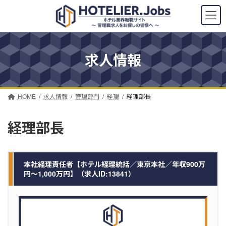
コ
ナ
ン
ビ
テ
ゲ
ン
ー
ツ
シ
求人情報
へ
ョ
ス
ン
キ
に
ッ
移
プ
動
HOME
求人情報
管理部門
経理
経理部長
経理部長
本社経理責任者【ホテル経理統括／東京本社／年収900万
円～1,000万円】（求人ID:13841）