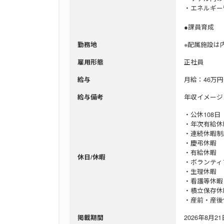
・エネルギー
●課員育成
※配属施設は
勤務地
正社員
雇用形態
月給：46万円
給与
年収イメージ
給与備考
・公休108
・年次有給休
・連続休暇制
・慶弔休暇
・有給休暇
休日/休暇
・ボランテ
・生理休暇
・看護等休
・積立保存休
・産前・産後
2026年8月21日
掲載期間