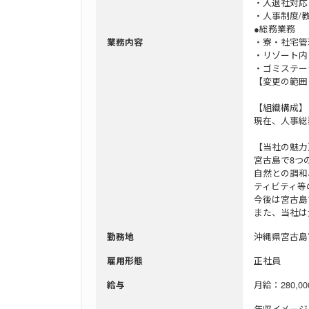
・入退社対応
・人事制度/
●総務業務
・寮・社宅管
業務内容
・リゾート内
・ゴミステー
【変更の範囲
【組織構成】
現在、人事総
【当社の魅力
宮古島で8つ
自然との調和
ティビティ等
今後は宮古島
また、当社は
沖縄県宮古島
勤務地
正社員
雇用形態
月給：280,00
給与
年収イメージ