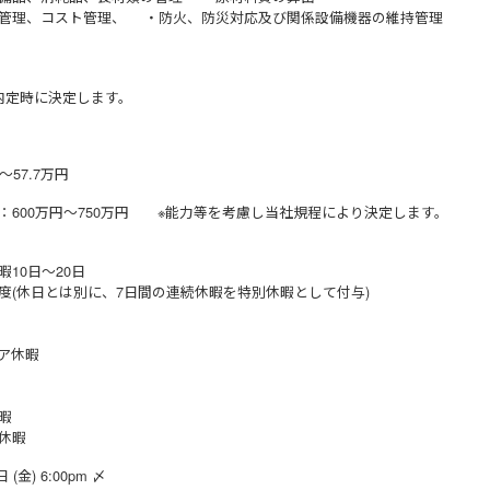
管理、コスト管理、 ・防火、防災対応及び関係設備機器の維持管理
内定時に決定します。
～57.7万円
：600万円～750万円 ※能力等を考慮し当社規程により決定します。
日
暇10日～20日
度(休日とは別に、7日間の連続休暇を特別休暇として付与)
ィア休暇
暇
暇
休暇
 (金) 6:00pm 〆