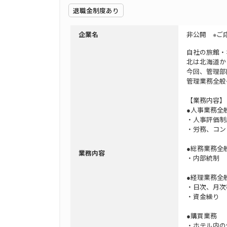
退職金制度あり
非公開 ※ご
企業名
自社の旅館・
北は北海道か
今回、管理部
管理業務全般
【業務内容】
●人事業務全
・人事評価制
・労務、コン
●総務業務全
業務内容
・内部統制
●経理業務全
・日次、月次
・資金繰り
●購買業務
・ホテル内の