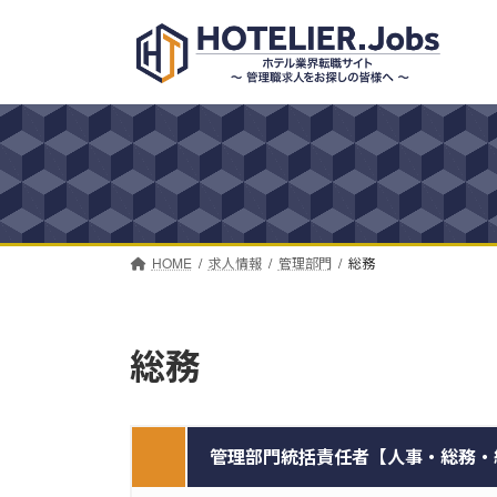
コ
ナ
ン
ビ
テ
ゲ
ン
ー
ツ
シ
へ
ョ
ス
ン
キ
に
ッ
移
プ
動
HOME
求人情報
管理部門
総務
総務
管理部門統括責任者【人事・総務・経理