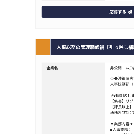
応募する
人事総務の管理職候補【引っ越し補助有
非公開 ※ご
企業名
◇◆沖縄県宮
人事総務部（
<役職別の仕
【係長】リゾ
【課長以上】
※経験に応じ
▼業務内容▼
■人事業務：