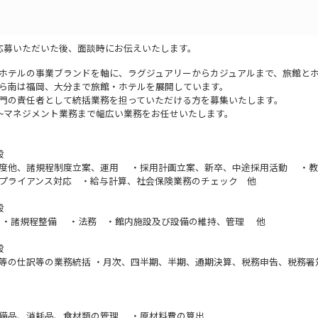
応募いただいた後、面談時にお伝えいたします。
ホテルの事業ブランドを軸に、ラグジュアリーからカジュアルまで、旅館と
ら南は福岡、大分まで旅館・ホテルを展開しています。
門の責任者として統括業務を担っていただける方を募集いたします。
~マネジメント業務まで幅広い業務をお任せいたします。
般
度他、諸規程制度立案、運用 ・採用計画立案、新卒、中途採用活動 ・教
プライアンス対応 ・給与計算、社会保険業務のチェック 他
般
 ・諸規程整備 ・法務 ・館内施設及び設備の維持、管理 他
般
等の仕訳等の業務統括 ・月次、四半期、半期、通期決算、税務申告、税務署
備品、消耗品、食材類の管理 ・原材料費の算出