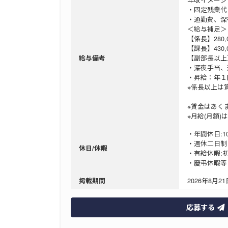
・固定残業代
・通勤費、
＜給与補足＞
【係長】280,
【課長】430,
【副部長以上
給与備考
・深夜手当、
・昇給：年
※係長以上は
※賃金はあく
※月給(月額
・年間休日:1
・週休二日制
休日/休暇
・有給休暇:初
・慶弔休暇等
2026年8月21日
掲載期間
応募する