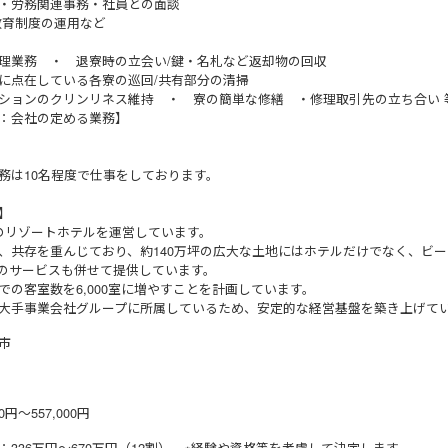
・労務関連事務・社員との面談
教育制度の運用など
理業務 ・ 退寮時の立会い/鍵・名札など返却物の回収
に点在している各寮の巡回/共有部分の清掃
ションのクリンリネス維持 ・ 寮の簡単な修繕 ・修理取引先の立ち合い 
：会社の定める業務】
務は10名程度で仕事をしております。
】
のリゾートホテルを運営しています。
、共存を重んじており、約140万坪の広大な土地にはホテルだけでなく、ビ
のサービスも併せて提供しています。
での客室数を6,000室に増やすことを計画しています。
大手事業会社グループに所属しているため、安定的な経営基盤を築き上げて
市
0円～557,000円
：336万円～670万円（12割） ※経験や資格等を考慮して決定します。