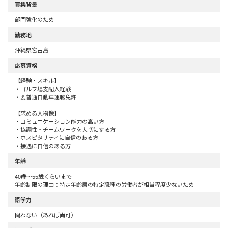
募集背景
部門強化のため
勤務地
沖縄県宮古島
応募資格
【経験・スキル】
・ゴルフ場支配人経験
・要普通自動車運転免許
【求める人物像】
・コミュニケーション能力の高い方
・協調性・チームワークを大切にする方
・ホスピタリティに自信のある方
・接遇に自信のある方
年齢
40歳〜55歳くらいまで
年齢制限の理由：特定年齢層の特定職種の労働者が相当程度少ないため
語学力
問わない（あれば尚可）