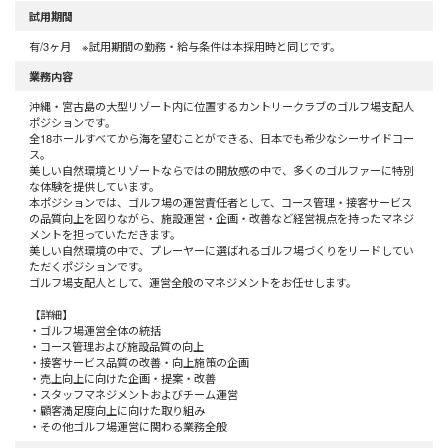
試用期間
有/3ヶ月 ※試用期間の勤務・給与条件は本採用時と同じです。
業務内容
沖縄・宮古島の大型リゾート内に位置するカントリークラブのゴルフ場支配人
ポジションです。
全18ホールすべてから海を望むことができる、日本でも希少なシーサイドコー
ス。
美しい自然環境とリゾートならではの開放感の中で、多くのゴルファーに特別
な体験を提供しています。
本ポジションでは、ゴルフ場の運営責任者として、コース管理・接客サービス
の品質向上を図りながら、施設運営・企画・改善など経営視点を持ったマネジ
メントを担っていただきます。
美しい自然環境の中で、プレーヤーに選ばれるゴルフ場づくりをリードしてい
ただくポジションです。
ゴルフ場支配人として、運営全般のマネジメントをお任せします。
【詳細】
・ゴルフ場運営全体の統括
・コース管理および施設品質の向上
・接客サービス品質の改善・向上施策の企画
・売上向上に向けた企画・提案・改善
・スタッフマネジメントおよびチーム運営
・顧客満足度向上に向けた取り組み
・その他ゴルフ場運営に関わる業務全般