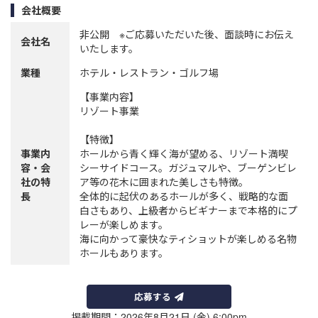
会社概要
非公開 ※ご応募いただいた後、面談時にお伝え
会社名
いたします。
業種
ホテル・レストラン・ゴルフ場
【事業内容】
リゾート事業
【特徴】
事業内
ホールから青く輝く海が望める、リゾート満喫
容・会
シーサイドコース。ガジュマルや、ブーゲンビレ
社の特
ア等の花木に囲まれた美しさも特徴。
長
全体的に起伏のあるホールが多く、戦略的な面
白さもあり、上級者からビギナーまで本格的にプ
レーが楽しめます。
海に向かって豪快なティショットが楽しめる名物
ホールもあります。
応募する
掲載期間：2026年8月21日 (金) 6:00pm