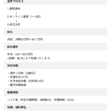
選考プロセス
1.書類選考
↓
2.オンライン面接（1～2回）
↓
3.採否決定
給与
月給：月額50万円～66.7万円
給与備考
年収：600～800万円
※経験・能力により考慮いたします。
休日休暇
・週休二日制（4週8日）
・年間休日107日
・年次有給休暇（初年度10日）
・慶弔休暇制度
勤務時間
シフト制（所定労働時間：8時間0分、休憩時間：60分）
待遇・福利厚生