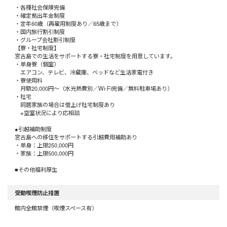
・各種社会保険完備
・確定拠出年金制度
・定年60歳（再雇用制度あり／65歳まで）
・国内旅行割引制度
・グループ会社割引制度
【寮・社宅制度】
宮古島での生活をサポートする寮・社宅制度を用意しています。
・単身寮（個室）
エアコン、テレビ、冷蔵庫、ベッドなど生活家電付き
・寮使用料
月額20,000円～（水光熱費別／Wi-Fi完備／無料駐車場あり）
・社宅
同居家族の場合は借上げ社宅制度あり
※空室状況により応相談
●引越補助制度
宮古島への移住をサポートする引越費用補助あり
・単身：上限250,000円
・家族：上限500,000円
■その他福利厚生
受動喫煙防止措置
館内全館禁煙（喫煙スペース有）