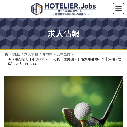
コ
ナ
ン
ビ
テ
ゲ
ン
ー
ツ
シ
求人情報
へ
ョ
ス
ン
キ
に
ッ
移
プ
動
HOME
求人情報
沖縄県
宮古島市
ゴルフ場支配人【年収600～800万円｜寮完備・引越費用補助あり｜沖縄・宮
古島】(求人ID:13744)