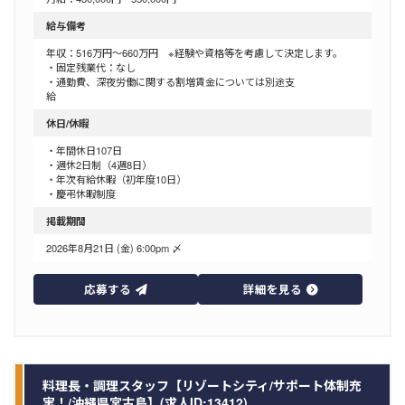
給与備考
年収：516万円～660万円 ※経験や資格等を考慮して決定します。
・固定残業代：なし
・通勤費、深夜労働に関する割増賃金については別途支
給
休日/休暇
・年間休日107日
・週休2日制（4週8日）
・年次有給休暇（初年度10日）
・慶弔休暇制度
掲載期間
2026年8月21日 (金) 6:00pm 〆
応募する
詳細を見る
料理長・調理スタッフ【リゾートシティ/サポート体制充
実！/沖縄県宮古島】(求人ID:13412)