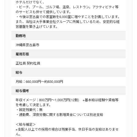
ホテルだけでなく、
・ビーチ、プール、ゴルフ場、温泉、レストラン。アクティビティ等
のサービスも併せて提供しています。
・今後は宮古島での客室数を6,000室に増やすことを計画しています。
また、当社は大手事業会社グループに所属しているため、安定的な経
営基盤を築き上げています。
勤務地
沖縄県宮古島市
雇用形態
正社員
契約社員
給与
月給：660,000円～約830,000円
給与備考
年収イメージ：800万円～1,000万円(12割) ※基本給は経験や資格等
を考慮して決定します。
・固定残業代：無
・通勤費、深夜労働に関する割増賃金については別途支給
＜給与補足＞
※支配人以上での採用の場合は残業手当、休日手当の支給はありませ
ん。