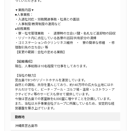
っていただきます。
▼業務内容▼
■人事業務：
・入退社対応・労務関連事務・社員との面談
・人事制度/教育制度の運用など
●総務業務
・寮・社宅管理業務 ・ 退寮時の立会い/鍵・名札など返却物の回収
・リゾート内に点在している各寮の巡回/共有部分の清掃
・ゴミステーションのクリンリネス維持 ・ 寮の簡単な修繕 ・修
理取引先の立ち合い 等
【変更の範囲：会社の定める業務】
【組織構成】
現在、人事総務は10名程度で仕事をしております。
【当社の魅力】
宮古島で8つのリゾートホテルを運営しています。
自然との調和、共存を重んじており、約140万坪の広大な土地にはホ
テルだけでなく、ビーチ・プール・ゴルフ場・温泉・レストラン・ア
クティビティ等のサービスも併せて提供しています。
今後は宮古島での客室数を6,000室に増やすことを計画しています。
また、当社は大手事業会社グループに所属しているため、安定的な経
営基盤を築き上げています。
勤務地
沖縄県宮古島市