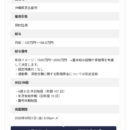
沖縄県宮古島市
雇用形態
契約社員
給与
月給：125万円～166.6万円
給与備考
年収イメージ：1500万円～2000万円 ※基本給は経験や資格等を考慮
して決定します。
・固定残業代：なし
・通勤費、深夜労働に関する割増賃金については別途支給
休日/休暇
・4週 8 日 休日制度（年間 107 日）
・年次有給休暇（初年度 10 日）
・慶弔休暇制度
掲載期間
2026年8月21日 (金) 6:00pm 〆