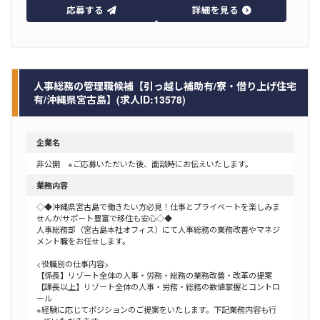
応募する
詳細を見る
人事総務の管理職候補【引っ越し補助有/寮・借り上げ住宅
有/沖縄県宮古島】(求人ID:13578)
企業名
非公開 ※ご応募いただいた後、面談時にお伝えいたします。
業務内容
◇◆沖縄県宮古島で働きたい方必見！仕事とプライベートを楽しみま
せんか/サポート豊富で移住も安心◇◆
人事総務部（宮古島本社オフィス）にて人事総務の業務改善やマネジ
メント職をお任せします。
<役職別の仕事内容>
【係長】リゾート全体の人事・労務・総務の業務改善・改革の提案
【課長以上】リゾート全体の人事・労務・総務の数値掌握とコントロ
ール
※経験に応じてポジションのご提案をいたします。下記業務内容も行