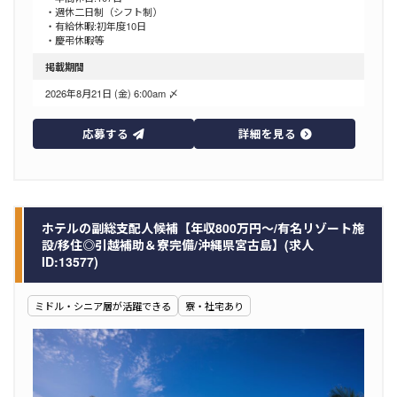
・週休二日制（シフト制）
・有給休暇:初年度10日
・慶弔休暇等
掲載期間
2026年8月21日 (金) 6:00am 〆
応募する
詳細を見る
ホテルの副総支配人候補【年収800万円～/有名リゾート施
設/移住◎引越補助＆寮完備/沖縄県宮古島】(求人
ID:13577)
ミドル・シニア層が活躍できる
寮・社宅あり