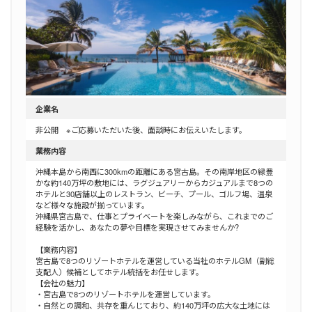
企業名
非公開 ※ご応募いただいた後、面談時にお伝えいたします。
業務内容
沖縄本島から南西に300kmの距離にある宮古島。その南岸地区の緑豊
かな約140万坪の敷地には、ラグジュアリーからカジュアルまで8つの
ホテルと30店舗以上のレストラン、ビーチ、プール、ゴルフ場、温泉
など様々な施設が揃っています。
沖縄県宮古島で、仕事とプライベートを楽しみながら、これまでのご
経験を活かし、あなたの夢や目標を実現させてみませんか?
【業務内容】
宮古島で8つのリゾートホテルを運営している当社のホテルGM（副総
支配人）候補としてホテル統括をお任せします。
【会社の魅力】
・宮古島で8つのリゾートホテルを運営しています。
・自然との調和、共存を重んじており、約140万坪の広大な土地には