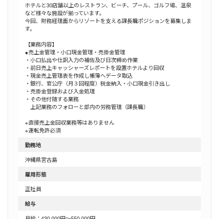
ホテルと30店舗以上のレストラン、ビーチ、プール、ゴルフ場、温泉
など様々な施設が揃っています。
今回、財務経理面からリゾートを支える課長職ポジションを募集しま
す。
【業務内容】
●売上金管理・小口現金管理・売掛金管理
・小口払出や仕訳入力の補佐及び日次締め作業
・前日売上キャッシャーズレポートを設置ホテルより回収
・現金売上管理表を作成し帳簿へデータ取込
・銀行、官公庁（月３回程度）税金納入・小口現金引き出し
・売掛金登録および入金処理
・その他付随する業務
上記業務のフォローと部内の労務管理（課長職）
※直接売上金回収業務等はありません
※運転免許必須
勤務地
沖縄県宮古島
雇用形態
正社員
給与
月給：430,000円～550,000円