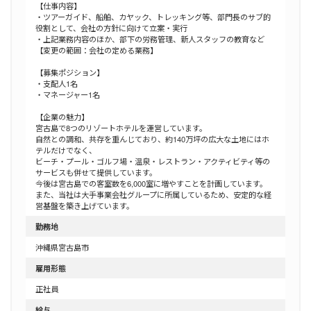
【仕事内容】
・ツアーガイド、船舶、カヤック、トレッキング等、部門長のサブ的
役割として、会社の方針に向けて立案・実行
・上記業務内容のほか、部下の労務管理、新人スタッフの教育など
【変更の範囲：会社の定める業務】
【募集ポジション】
・支配人1名
・マネージャー1名
【企業の魅力】
宮古島で8つのリゾートホテルを運営しています。
自然との調和、共存を重んじており、約140万坪の広大な土地にはホ
テルだけでなく、
ビーチ・プール・ゴルフ場・温泉・レストラン・アクティビティ等の
サービスも併せて提供しています。
今後は宮古島での客室数を6,000室に増やすことを計画しています。
また、当社は大手事業会社グループに所属しているため、安定的な経
営基盤を築き上げています。
勤務地
沖縄県宮古島市
雇用形態
正社員
給与