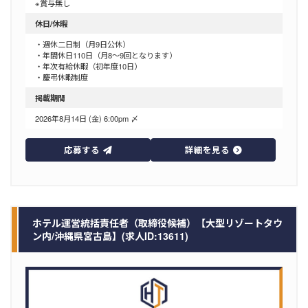
※賞与無し
休日/休暇
・週休二日制（月9日公休）
・年間休日110日（月8～9回となります）
・年次有給休暇（初年度10日）
・慶弔休暇制度
掲載期間
2026年8月14日 (金) 6:00pm 〆
応募する
詳細を見る
ホテル運営統括責任者（取締役候補）【大型リゾートタウ
ン内/沖縄県宮古島】(求人ID:13611)