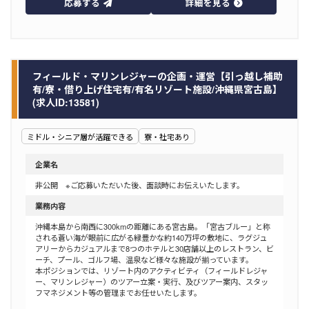
応募する
詳細を見る
フィールド・マリンレジャーの企画・運営【引っ越し補助
有/寮・借り上げ住宅有/有名リゾート施設/沖縄県宮古島】
(求人ID:13581)
ミドル・シニア層が活躍できる
寮・社宅あり
企業名
非公開 ※ご応募いただいた後、面談時にお伝えいたします。
業務内容
沖縄本島から南西に300kmの距離にある宮古島。「宮古ブルー」と称
される蒼い海が眼前に広がる緑豊かな約140万坪の敷地に、ラグジュ
アリーからカジュアルまで8つのホテルと30店舗以上のレストラン、ビ
ーチ、プール、ゴルフ場、温泉など様々な施設が揃っています。
本ポジションでは、リゾート内のアクティビティ（フィールドレジャ
ー、マリンレジャー）のツアー立案・実行、及びツアー案内、スタッ
フマネジメント等の管理までお任せいたします。