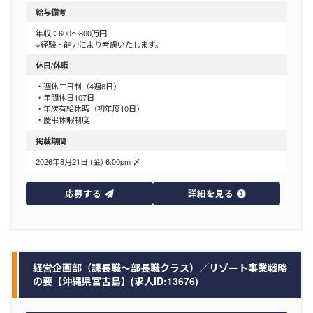
給与備考
年収：600～800万円
※経験・能力により考慮いたします。
休日/休暇
・週休二日制（4週8日）
・年間休日107日
・年次有給休暇（初年度10日）
・慶弔休暇制度
掲載期間
2026年8月21日 (金) 6:00pm 〆
応募する
詳細を見る
経営企画部（課長職～部長職クラス）／リゾート事業戦略
の要【沖縄県宮古島】(求人ID:13676)