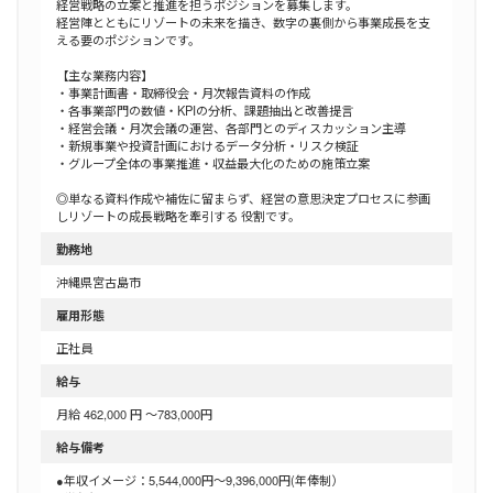
経営戦略の立案と推進を担うポジションを募集します。
経営陣とともにリゾートの未来を描き、数字の裏側から事業成長を支
える要のポジションです。
【主な業務内容】
・事業計画書・取締役会・月次報告資料の作成
・各事業部門の数値・KPIの分析、課題抽出と改善提言
・経営会議・月次会議の運営、各部門とのディスカッション主導
・新規事業や投資計画におけるデータ分析・リスク検証
・グループ全体の事業推進・収益最大化のための施策立案
◎単なる資料作成や補佐に留まらず、経営の意思決定プロセスに参画
しリゾートの成長戦略を牽引する 役割です。
勤務地
沖縄県宮古島市
雇用形態
正社員
給与
月給 462,000 円 ～783,000円
給与備考
●年収イメージ：5,544,000円～9,396,000円(年俸制）