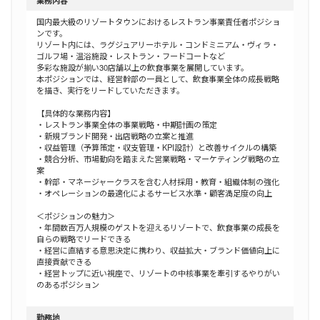
国内最大級のリゾートタウンにおけるレストラン事業責任者ポジショ
ンです。
リゾート内には、ラグジュアリーホテル・コンドミニアム・ヴィラ・
ゴルフ場・温浴施設・レストラン・フードコートなど
多彩な施設が揃い30店舗以上の飲食事業を展開しています。
本ポジションでは、経営幹部の一員として、飲食事業全体の成長戦略
を描き、実行をリードしていただきます。
【具体的な業務内容】
・レストラン事業全体の事業戦略・中期計画の策定
・新規ブランド開発・出店戦略の立案と推進
・収益管理（予算策定・収支管理・KPI設計）と改善サイクルの構築
・競合分析、市場動向を踏まえた営業戦略・マーケティング戦略の立
案
・幹部・マネージャークラスを含む人材採用・教育・組織体制の強化
・オペレーションの最適化によるサービス水準・顧客満足度の向上
＜ポジションの魅力＞
・年間数百万人規模のゲストを迎えるリゾートで、飲食事業の成長を
自らの戦略でリードできる
・経営に直結する意思決定に携わり、収益拡大・ブランド価値向上に
直接貢献できる
・経営トップに近い視座で、リゾートの中核事業を牽引するやりがい
のあるポジション
勤務地