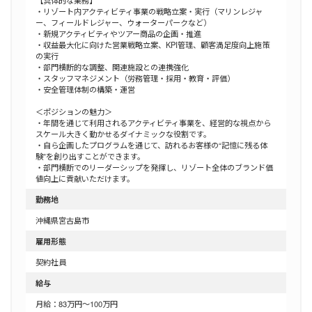
・リゾート内アクティビティ事業の戦略立案・実行（マリンレジャ
ー、フィールドレジャー、ウォーターパークなど）
・新規アクティビティやツアー商品の企画・推進
・収益最大化に向けた営業戦略立案、KPI管理、顧客満足度向上施策
の実行
・部門横断的な調整、関連施設との連携強化
・スタッフマネジメント（労務管理・採用・教育・評価）
・安全管理体制の構築・運営
＜ポジションの魅力＞
・年間を通じて利用されるアクティビティ事業を、経営的な視点から
スケール大きく動かせるダイナミックな役割です。
・自ら企画したプログラムを通じて、訪れるお客様の“記憶に残る体
験”を創り出すことができます。
・部門横断でのリーダーシップを発揮し、リゾート全体のブランド価
値向上に貢献いただけます。
勤務地
沖縄県宮古島市
雇用形態
契約社員
給与
月給：83万円～100万円