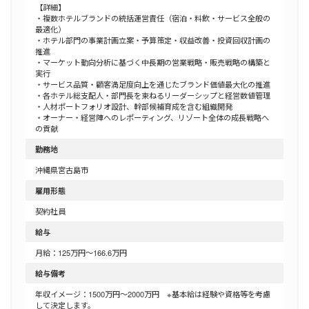
【詳細】
・複数ホテルブランドの統括運営責任（宿泊・料飲・サービス全般の
最適化）
・ホテル部門の事業計画立案・予算策定・収益改善・投資回収計画の
推進
・マーケット動向分析に基づく中長期の営業戦略・販売戦略の構築と
実行
・サービス品質・顧客満足度向上を通じたブランド価値最大化の推進
・各ホテル総支配人・部門長を束ねるリーダーシップと経営数値管理
・人材ポートフォリオ設計、幹部候補育成を含む組織開発
・オーナー・経営陣へのレポーティング、リゾート全体の成長戦略へ
の貢献
勤務地
沖縄県宮古島市
雇用形態
契約社員
給与
月給：125万円～166.6万円
給与備考
年収イメージ：1500万円～2000万円 ※基本給は経験や資格等を考慮
して決定します。