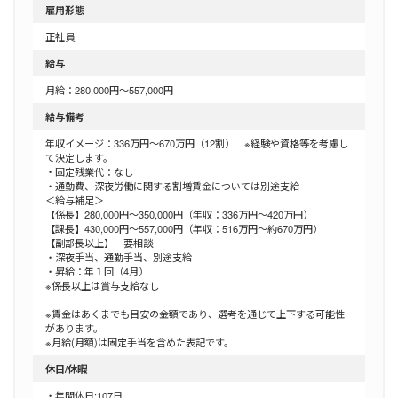
雇用形態
正社員
給与
月給：280,000円～557,000円
給与備考
年収イメージ：336万円～670万円（12割） ※経験や資格等を考慮し
て決定します。
・固定残業代：なし
・通勤費、深夜労働に関する割増賃金については別途支給
＜給与補足＞
【係長】280,000円～350,000円（年収：336万円～420万円）
【課長】430,000円～557,000円（年収：516万円～約670万円）
【副部長以上】 要相談
・深夜手当、通勤手当、別途支給
・昇給：年１回（4月）
※係長以上は賞与支給なし
※賃金はあくまでも目安の金額であり、選考を通じて上下する可能性
があります。
※月給(月額)は固定手当を含めた表記です。
休日/休暇
・年間休日:107日