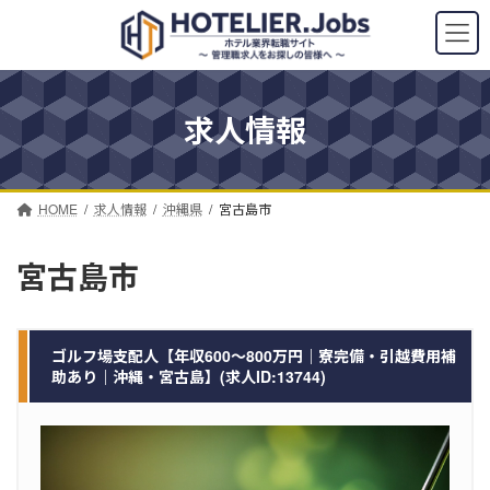
コ
ナ
ン
ビ
テ
ゲ
ン
ー
ツ
シ
求人情報
へ
ョ
ス
ン
キ
に
ッ
移
プ
動
HOME
求人情報
沖縄県
宮古島市
宮古島市
ゴルフ場支配人【年収600～800万円｜寮完備・引越費用補
助あり｜沖縄・宮古島】(求人ID:13744)