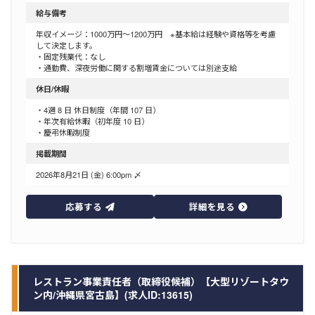
給与備考
年収イメージ：1000万円～1200万円 ※基本給は経験や資格等を考慮
して決定します。
・固定残業代：なし
・通勤費、深夜労働に関する割増賃金については別途支給
休日/休暇
・4週 8 日 休日制度（年間 107 日）
・年次有給休暇（初年度 10 日）
・慶弔休暇制度
掲載期間
2026年8月21日 (金) 6:00pm 〆
応募する
詳細を見る
レストラン事業責任者（取締役候補）【大型リゾートタウ
ン内/沖縄県宮古島】(求人ID:13615)