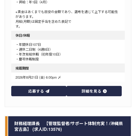
・昇給：年1回（4月）
※賃金はあくまでも目安の金額であり、選考を通じて上下する可能性
があります。
月給(月額)は固定手当を含めた表記で
す。
休日/休暇
・年間休日107日
・週休二日制（4週8日）
・年次有給休暇（初年度10日）
・慶弔休暇制度
掲載期間
2026年8月21日 (金) 6:00pm 〆
応募する
詳細を見る
財務経理課長 【管理監督者/サポート体制充実！/沖縄県
宮古島】 (求人ID:13576)