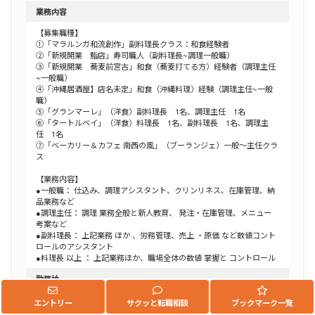
業務内容
【募集職種】
①「マラルンガ和流創作」副料理長クラス：和食経験者
②「新規開業 鮨店」寿司職人（副料理長~調理一般職）
③「新規開業 蕎麦前宮古」和食（蕎麦打てる方）経験者（調理主任
~一般職）
④「沖縄居酒屋】店名未定」和食（沖縄料理）経験（調理主任~一般
職）
⑤「グランマーレ」（洋食）副料理長 1名、調理主任 1名
⑥「タートルベイ」（洋食）料理長 1名、副料理長 1名、調理主
任 1名
⑦「ベーカリー＆カフェ 南西の風」（ブーランジェ）一般〜主任クラ
ス
【業務内容】
●一般職： 仕込み、調理アシスタント、クリンリネス、在庫管理、納
品業務など
●調理主任： 調理 業務全般と新人教育、 発注・在庫管理、メニュー
考案など
●副料理長： 上記業務 ほか 、労務管理、売上 ・原価 など数値コント
ロールのアシスタント
●料理長 以上 ： 上記業務ほか、職場全体の数値 掌握と コントロール
勤務地
沖縄県
エントリー
サクッと転職相談
ブックマーク一覧
宮古島市上野宮国