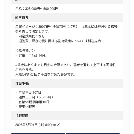
月給：325,000円～500,000円
給与備考
年収イメージ：390万円～600万円（12割） ※基本給は経験や資格等
を考慮して決定します。
・固定残業代：なし
・通勤費、深夜労働に関する割増賃金については別途支給
＜給与補足＞
・昇給：年1回（4月）
※賃金はあくまでも目安の金額であり、選考を通じて上下する可能性
があります。
月給(月額)は固定手当を含めた表記です。
休日/休暇
・年間休日:107日
・週休二日制（シフト制）
・有給休暇:初年度10日
・慶弔休暇等
掲載期間
2026年8月21日 (金) 6:00pm 〆