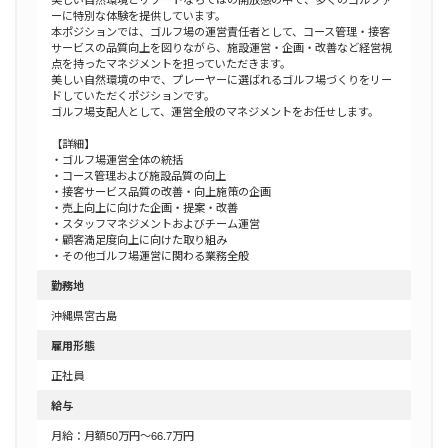
ーに特別な体験を提供しています。
本ポジションでは、ゴルフ場の運営責任者として、コース管理・接客
サービスの品質向上を図りながら、施設運営・企画・改善など経営視
点を持ったマネジメントを担っていただきます。
美しい自然環境の中で、プレーヤーに選ばれるゴルフ場づくりをリー
ドしていただくポジションです。
ゴルフ場支配人として、運営全般のマネジメントをお任せします。
【詳細】
・ゴルフ場運営全体の統括
・コース管理および施設品質の向上
・接客サービス品質の改善・向上施策の企画
・売上向上に向けた企画・提案・改善
・スタッフマネジメントおよびチーム運営
・顧客満足度向上に向けた取り組み
・その他ゴルフ場運営に関わる業務全般
勤務地
沖縄県宮古島
雇用形態
正社員
給与
月給：月額50万円～66.7万円