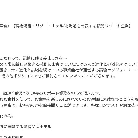
洋食）【高級湯宿・リゾートホテル/北海道を代表する観光リゾート企業】
こだわって、記憶に残る美味しさを～
めて常に新しい驚きと感動に出会っていただけるよう進化と挑戦を続けてい
置き、常に進化と挑戦を続けている事業会社が運営する高級ラグジュアリー
、その他ポジションでもご検討させていただくことがございます。
、調理全般及び料理長のサポート業務を担って頂きます。
れた食材を使って、お食事を楽しみにされているお客様に素敵なひとときを
も豊富で、お客様の声を直接聞くことができます。料理コンテストや調理技
化の為。
道に展開する湯宿又はホテル
ての実務経験