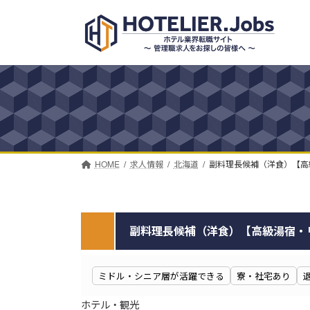
コ
ナ
ン
ビ
テ
ゲ
ン
ー
ツ
シ
へ
ョ
ス
ン
キ
に
ッ
移
プ
動
HOME
求人情報
北海道
副料理長候補（洋食）【高級
副料理長候補（洋食）【高級湯宿・リゾ
ミドル・シニア層が活躍できる
寮・社宅あり
ホテル・観光