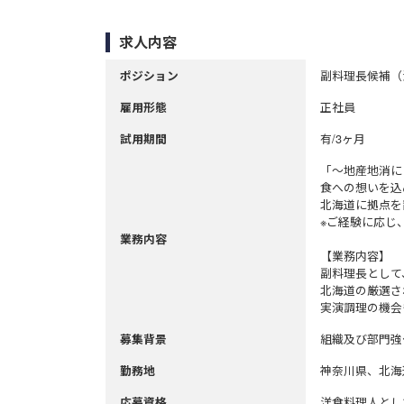
求人内容
副料理長候補（
ポジション
正社員
雇用形態
有/3ヶ月
試用期間
「～地産地消に
食への想いを込
北海道に拠点を
※ご経験に応じ
業務内容
【業務内容】
副料理長として
北海道の厳選さ
実演調理の機会
組織及び部門強
募集背景
神奈川県、北海
勤務地
洋食料理人とし
応募資格