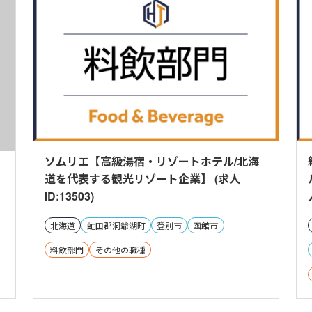
ソムリエ【高級湯宿・リゾートホテル/北海
道を代表する観光リゾート企業】 (求人
ID:13503)
北海道
虻田郡洞爺湖町
登別市
函館市
料飲部門
その他の職種