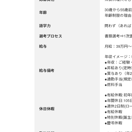
30歳から55歳
年齢
年齢制限の理由
問わず（あれば
語学力
書類選考⇒1次
選考プロセス
月給：39万円～
給与
年収イメージ：5
●年収：ご経
●昇給あり(定
給与備考
●賞与あり（年
●通勤手当(規
●燃料手当
●有給休暇:初年
●年間休日:105
●週休2日制(ロ
休日休暇
●有給休暇
●特別休暇(誕
●慶弔休暇