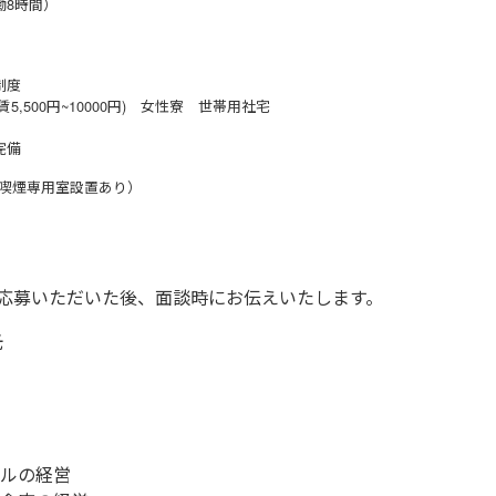
働8時間）
制度
賃5,500円~10000円) 女性寮 世帯用社宅
完備
喫煙専用室設置あり）
ご応募いただいた後、面談時にお伝えいたします。
光
テルの経営