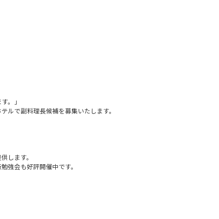
ます。」
ホテルで副料理長候補を募集いたします。
提供します。
術勉強会も好評開催中です。