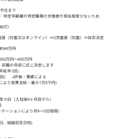
前半位まで
：特定年齢層の特定職種の労働者が相当程度少ないため
尚可）
面接（対面又はオンライン）⇒2次面接（対面）⇒採否決定
約46万円
50万円〜650万円
験・前職の年収に応じ決定します
時昇給年1回)
2回） ※評価・業績による
定により実費支給・最大1万5千円)
度10日（入社後6ヶ月目から）
日
ーテーションにより月8~10日程度)
生日、結婚記念日他)