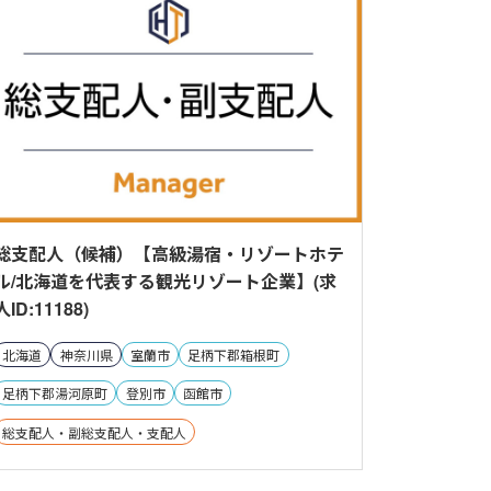
総支配人（候補）【高級湯宿・リゾートホテ
ル/北海道を代表する観光リゾート企業】(求
人ID:11188)
北海道
神奈川県
室蘭市
足柄下郡箱根町
足柄下郡湯河原町
登別市
函館市
総支配人・副総支配人・支配人