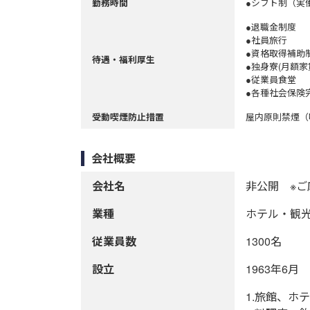
●シフト制（実
勤務時間
●退職金制度
●社員旅行
●資格取得補助
待遇・福利厚生
●独身寮(月額家
●従業員食堂
●各種社会保険
屋内原則禁煙（
受動喫煙防止措置
会社概要
会社名
非公開 ※
業種
ホテル・観
従業員数
1300名
設立
1963年6月
1.旅館、ホ