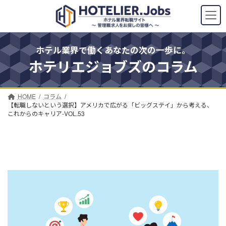
コ
ナ
ン
ビ
テ
ゲ
ン
ー
ツ
シ
ホテル業界で働くあなたの次の一歩に。
へ
ョ
ホテリエジョブズのコラム
ス
ン
キ
に
ッ
移
プ
動
HOME
コラム
【転職しないという選択】アメリカで広がる「ビッグステイ」から考える、
これからのキャリア-VOL.53