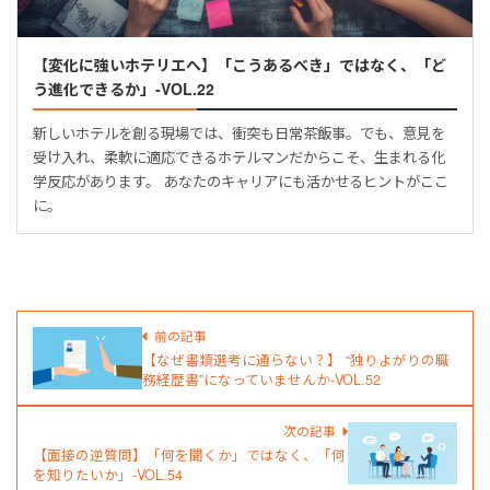
【変化に強いホテリエへ】「こうあるべき」ではなく、「ど
う進化できるか」-VOL.22
新しいホテルを創る現場では、衝突も日常茶飯事。でも、意見を
受け入れ、柔軟に適応できるホテルマンだからこそ、生まれる化
学反応があります。 あなたのキャリアにも活かせるヒントがここ
に。
前の記事
【なぜ書類選考に通らない？】 “独りよがりの職
務経歴書”になっていませんか-VOL.52
次の記事
【面接の逆質問】「何を聞くか」ではなく、「何
を知りたいか」-VOL.54