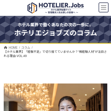
コ
ナ
ン
ビ
テ
ゲ
ン
ー
ツ
シ
ホテル業界で働くあなたの次の一歩に。
へ
ョ
ホテリエジョブズのコラム
ス
ン
キ
に
ッ
移
プ
動
HOME
コラム
【ホテル業界】「経験不足」で切り捨てていませんか？“微経験人材”が注目さ
れる理由-VOL.49