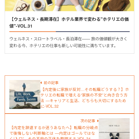
【ウェルネス・長期滞在】ホテル業界で変わる"ホテリエの価
値"-VOL.31
ウェルネス・スロートラベル・長泊滞在—— 旅の価値観が大きく
変わる今、ホテリエの仕事も新しい可能性に満ちています。
前の記事
【内定後に家族が反対…その転職どうする？】ホ
テリエの転職で増える“家族の不安”と向き合う方
法 ―キャリアと生活、どちらも大切にするため
に-VOL.32
次の記事
【内定を辞退するか迷うあなたへ】転職の分岐点
で後悔しない判断軸とは ―内定はゴールではな
く“入口”。その不安の正体を整理する-VOL.34