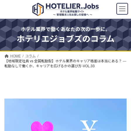
コ
ナ
ン
ビ
テ
ゲ
ン
ー
ツ
シ
ホテル業界で働くあなたの次の一歩に。
へ
ョ
ホテリエジョブズのコラム
ス
ン
キ
に
ッ
移
プ
動
HOME
コラム
【地域限定社員 vs 全国転勤型】ホテル業界のキャリア格差は本当にある？ ―
転勤なしで働くか、キャリアを広げるかの選び方-VOL.33