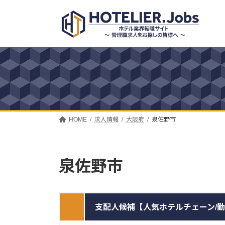
コ
ナ
ン
ビ
テ
ゲ
ン
ー
ツ
シ
へ
ョ
ス
ン
キ
に
ッ
移
プ
動
HOME
求人情報
大阪府
泉佐野市
泉佐野市
支配人候補【人気ホテルチェーン/勤務地