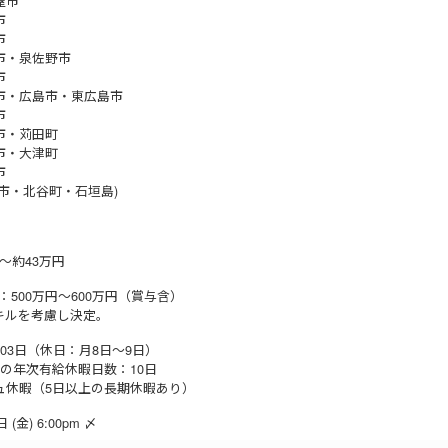
屋市
市
市
市・泉佐野市
市
市・広島市・東広島市
市
市・苅田町
市・大津町
市
縄市・北谷町・石垣島)
～約43万円
：500万円〜600万円（賞与含）
キルを考慮し決定。
03日（休日：月8日〜9日）
後の年次有給休暇日数：10日
ュ休暇（5日以上の長期休暇あり）
 (金) 6:00pm 〆