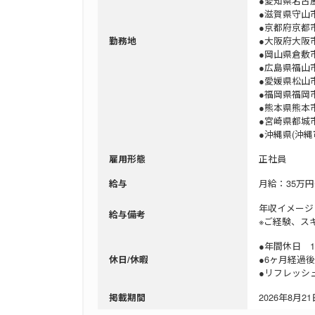
●愛知県名古
●滋賀県守山
●京都府京都
●大阪府大阪
勤務地
●岡山県倉敷
●広島県福山
●愛媛県松山
●福岡県福岡
●熊本県熊本
●宮崎県都城
●沖縄県(沖
正社員
雇用形態
月給：35万円
給与
年収イメージ
給与備考
※ご経験、ス
●年間休日 1
●6ヶ月経過
休日/休暇
●リフレッシ
2026年8月21日
掲載期間