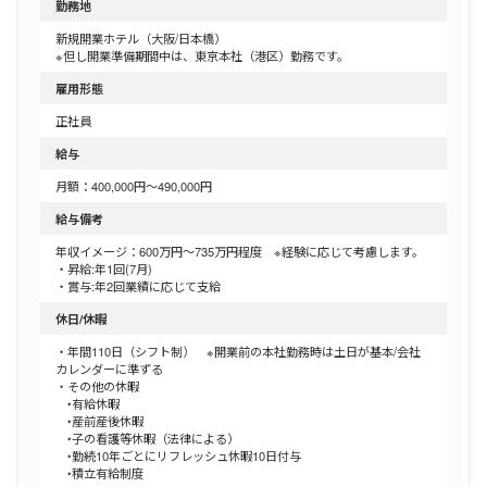
勤務地
新規開業ホテル（大阪/日本橋）
※但し開業準備期間中は、東京本社（港区）勤務です。
雇用形態
正社員
給与
月額：400,000円～490,000円
給与備考
年収イメージ：600万円～735万円程度 ※経験に応じて考慮します。
・昇給:年1回(7月)
・賞与:年2回業績に応じて支給
休日/休暇
・年間110日（シフト制） ※開業前の本社勤務時は土日が基本/会社
カレンダーに準ずる
・その他の休暇
‣有給休暇
‣産前産後休暇
‣子の看護等休暇（法律による）
‣勤続10年ごとにリフレッシュ休暇10日付与
‣積立有給制度