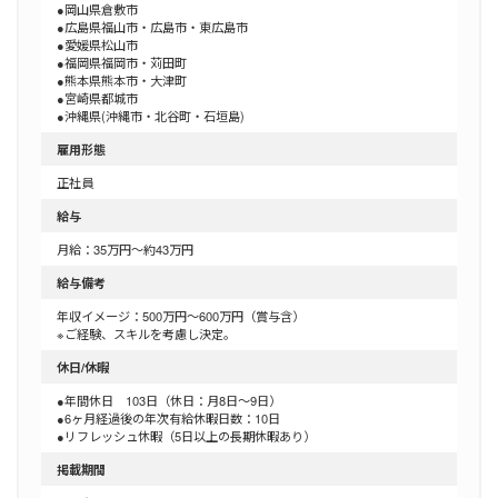
●岡山県倉敷市
●広島県福山市・広島市・東広島市
●愛媛県松山市
●福岡県福岡市・苅田町
●熊本県熊本市・大津町
●宮崎県都城市
●沖縄県(沖縄市・北谷町・石垣島)
雇用形態
正社員
給与
月給：35万円～約43万円
給与備考
年収イメージ：500万円〜600万円（賞与含）
※ご経験、スキルを考慮し決定。
休日/休暇
●年間休日 103日（休日：月8日〜9日）
●6ヶ月経過後の年次有給休暇日数：10日
●リフレッシュ休暇（5日以上の長期休暇あり）
掲載期間