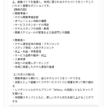
上、組織づくりを推進し、地域に愛されるホテルづくりをリードして
いただく重要なポジションです。
【業務内容】
＜開業準備＞
・ホテル開業準備全般
・オペレーション体制の構築
・サービススタンダードの策定
・ホテルスタッフの採用・教育
・開業スケジュールの管理および各部門との調整
＜開業後＞
・ホテル運営全体の統括・マネジメント
・スタッフ育成・人材マネジメント
・売上・利益・予算管理
・サービス品質の維持・向上
・人事考課
・本社への各種レポーティング
・地域に根差したホテル運営の推進
【この求人の魅力】
・開業準備から携わり、自らホテルづくりをリードできる
・支配人として組織づくりやサービスづくりに裁量を持って取り組め
る
・レジデンシャルホテルブランド「&Here」の成長とともにキャリア
を築ける
・多国籍スタッフとともに、新しいホテル文化を創り上げることがで
きる