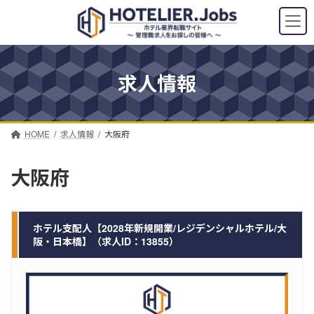
コ
ナ
ン
ビ
テ
ゲ
ン
ー
ツ
シ
求人情報
へ
ョ
ス
ン
キ
に
ッ
移
プ
動
HOME
求人情報
大阪府
大阪府
ホテル支配人【2028年新規開業/レジデンシャルホテル/大
阪・日本橋】（求人ID：13855）