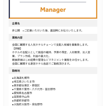
企業名
非公開 ※ご応募いただいた後、面談時にお伝えいたします。
業務内容
全国に展開する人気ホテルチェーンで支配人候補を募集致します。
【詳細】
ホテルの支配人として施設の維持、予算の策定、人材教育、法人営
業、プラン作成、利益の最大化、
朝食原価はじめ経費の管理などマネジメント業務をお任せします。
全国に展開する運営ホテル各店でご勤務頂きます。
勤務地
●北海道札幌市
●埼玉県さいたま市
●東京都台東区・新宿区
●千葉県千葉市・八千代市・習志野市
●愛知県名古屋市
●滋賀県守山市
●京都府京都市
●大阪府大阪市・泉佐野市