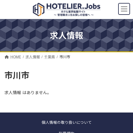
コ
ナ
ン
ビ
テ
ゲ
ン
ー
ツ
シ
求人情報
へ
ョ
ス
ン
キ
に
ッ
移
プ
動
HOME
求人情報
千葉県
市川市
市川市
求人情報 はありません。
個人情報の取り扱いについて