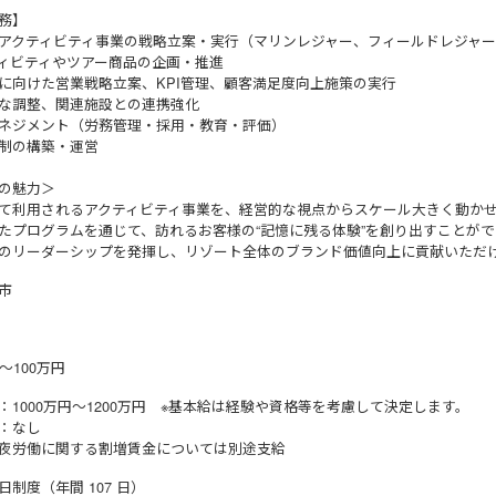
務】
アクティビティ事業の戦略立案・実行（マリンレジャー、フィールドレジャ
ィビティやツアー商品の企画・推進
に向けた営業戦略立案、KPI管理、顧客満足度向上施策の実行
な調整、関連施設との連携強化
ネジメント（労務管理・採用・教育・評価）
制の構築・運営
の魅力＞
て利用されるアクティビティ事業を、経営的な視点からスケール大きく動か
たプログラムを通じて、訪れるお客様の“記憶に残る体験”を創り出すことがで
のリーダーシップを発揮し、リゾート全体のブランド価値向上に貢献いただ
市
～100万円
：1000万円～1200万円 ※基本給は経験や資格等を考慮して決定します。
：なし
深夜労働に関する割増賃金については別途支給
休日制度（年間 107 日）