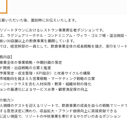
応募いただいた後、面談時にお伝えいたします。
リゾートタウンにおけるレストラン事業責任者ポジションです。
は、ラグジュアリーホテル・コンドミニアム・ヴィラ・ゴルフ場・温浴施設
揃い30店舗以上の飲食事業を展開しています。
では、経営幹部の一員として、飲食事業全体の成長戦略を描き、実行をリー
務内容】
事業全体の事業戦略・中期計画の策定
ド開発・出店戦略の立案と推進
予算策定・収支管理・KPI設計）と改善サイクルの構築
市場動向を踏まえた営業戦略・マーケティング戦略の立案
ージャークラスを含む人材採用・教育・組織体制の強化
ョンの最適化によるサービス水準・顧客満足度の向上
の魅力＞
人規模のゲストを迎えるリゾートで、飲食事業の成長を自らの戦略でリード
する意思決定に携わり、収益拡大・ブランド価値向上に直接貢献できる
に近い視座で、リゾートの中核事業を牽引するやりがいのあるポジション