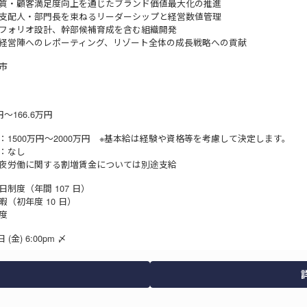
質・顧客満足度向上を通じたブランド価値最大化の推進
支配人・部門長を束ねるリーダーシップと経営数値管理
フォリオ設計、幹部候補育成を含む組織開発
経営陣へのレポーティング、リゾート全体の成長戦略への貢献
市
～166.6万円
：1500万円～2000万円 ※基本給は経験や資格等を考慮して決定します。
：なし
深夜労働に関する割増賃金については別途支給
休日制度（年間 107 日）
（初年度 10 日）
度
 (金) 6:00pm 〆