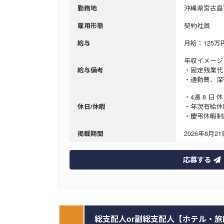
沖縄県宮古島
勤務地
契約社員
雇用形態
月給：125万円
給与
年収イメージ
・固定残業代
給与備考
・通勤費、
・4週 8 日 
・年次有給休暇
休日/休暇
・慶弔休暇制
2026年8月21日
掲載期間
応募する
総支配人or副総支配人【ホテル・旅館幹