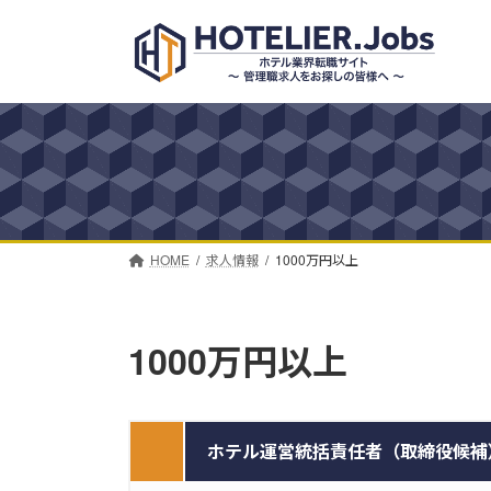
コ
ナ
ン
ビ
テ
ゲ
ン
ー
ツ
シ
へ
ョ
ス
ン
キ
に
ッ
移
プ
動
HOME
求人情報
1000万円以上
1000万円以上
ホテル運営統括責任者（取締役候補）【