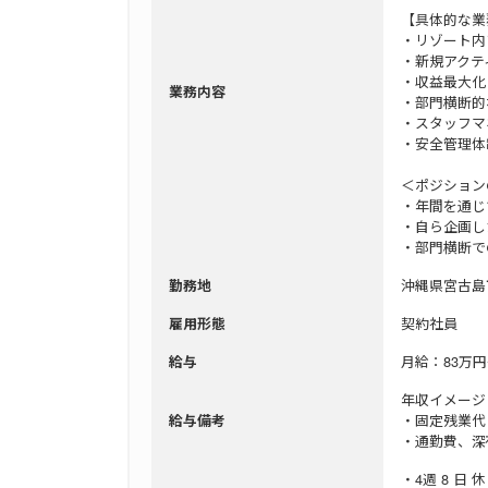
【具体的な業
・リゾート内
・新規アクテ
・収益最大化
業務内容
・部門横断的
・スタッフマ
・安全管理体
＜ポジション
・年間を通じ
・自ら企画し
・部門横断で
沖縄県宮古島
勤務地
契約社員
雇用形態
月給：83万円
給与
年収イメージ
・固定残業代
給与備考
・通勤費、
・4週 8 日 