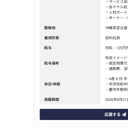
・サービス品
・各ホテル総
・人材ポート
・オーナー・
沖縄県宮古島
勤務地
契約社員
雇用形態
月給：125万円
給与
年収イメージ
・固定残業代
給与備考
・通勤費、
・4週 8 日 
・年次有給休暇
休日/休暇
・慶弔休暇制
2026年8月21日
掲載期間
応募する