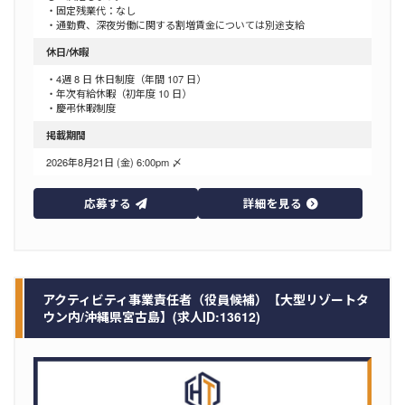
・固定残業代：なし
・通勤費、深夜労働に関する割増賃金については別途支給
休日/休暇
・4週 8 日 休日制度（年間 107 日）
・年次有給休暇（初年度 10 日）
・慶弔休暇制度
掲載期間
2026年8月21日 (金) 6:00pm 〆
応募する
詳細を見る
アクティビティ事業責任者（役員候補）【大型リゾートタ
ウン内/沖縄県宮古島】(求人ID:13612)