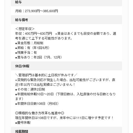
給与
月給：273,900円～385,600円
給与備考
＜想定年収＞
年収：400万円～630万円 ※賃金はあくまでも目安の金額であり、選
考を通じて上下する可能性があります。
●賃金形態：月給制
●昇給：有（年1回/6月）
●残業手当：有
●賞与あり：年2回（7月、12月）
休日/休暇
＼管理部門は基本的に土日祝が休みです／
※突発的な緊急対応が発生した場合、出社可能性がございますが、直
近1年以内では出社実績はございません！
●その他：週休2日制
●年間有給休暇10日～20日（下限日数は、入社直後の付与日数となり
ます）
●年間休日日数108日（月9日）
◎積極的な働き方改革も推進中◎
現在年間休日は108日ですが、来年中には111日に増やす予定です！
●慶弔休暇
掲載期間