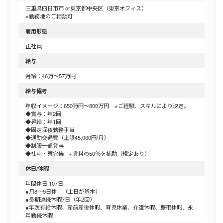
三重県四日市市 or東京都中央区（東京オフィス）
※勤務地のご相談可
雇用形態
正社員
給与
月給：46万～57万円
給与備考
年収イメージ：650万円〜800万円 ※ご経験、スキルにより決定。
◆賞与：年2回
◆昇給：年1回
◆固定深夜勤務手当
◆通勤交通費（上限45,000円/月）
◆制服一部貸与
◆社宅・寮完備 ※賃料の50％を補助（規定あり）
休日/休暇
年間休日:107日
●月8〜9日休 （土日が基本）
●長期連続休暇7日（年2回）
●年次有給休暇、産前産後休暇、育児休業、介護休暇、慶弔休暇、永
年勤続休暇