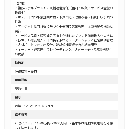
【詳細】
・複数ホテルブランドの統括運営責任（宿泊・料飲・サービス全般の
最適化）
・ホテル部門の事業計画立案・予算策定・収益改善・投資回収計画の
推進
・マーケット動向分析に基づく中長期の営業戦略・販売戦略の構築と
実行
・サービス品質・顧客満足度向上を通じたブランド価値最大化の推進
・各ホテル総支配人・部門長を束ねるリーダーシップと経営数値管理
・人材ポートフォリオ設計、幹部候補育成を含む組織開発
・オーナー・経営陣へのレポーティング、リゾート全体の成長戦略へ
の貢献
勤務地
沖縄県宮古島市
雇用形態
契約社員
給与
月給：125万円～166.6万円
給与備考
年収イメージ：1500万円～2000万円 ※基本給は経験や資格等を考慮
して決定します。