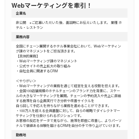
Webマーケティングを牽引！
企業名
非公開 ※ご応募いただいた後、面談時にお伝えいたします。 業種 ホ
テル・レストラン
業務内容
全国にチェーン展開するホテル事業会社において、Webマーケティン
グ課のマネジメントをご担当頂きます。
【具体的業務】
・Webマーケティング課のマネジメント
・公式サイトの売上拡大の取り組み
・自社会員に関連するCRM
＜やりがい＞
・Webマーケティングの業務を通じて経営を支える役割を担えます。
・全国100店舗規模のホテルチェーンのブランド力を背景に、スケー
ルの大きなマーケティングを展開。チェーンの予約流入や売上に直結
する施策を自ら企画実行でき分析や改善サイクルを
自ら回して手応えを持ちながら業務を進めることができます。
・100万人を超える会員基盤に対して、自らの戦略でダイレクトマー
ケティングを仕掛けられるポジションです。
お客様の反応をデータで見ながら、施策を即座に改善し、よりパーソ
ナルで価値ある体験を届けるCRMを自分の手で作り上げていけます。
勤務地