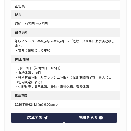
正社員
給与
月給：34万円～38万円
給与備考
年収イメージ：450万円～500万円 ※ご経験、スキルにより決定致し
ます。
・賞与：業績により支給
休日/休暇
・月8～9日（年間休日：105日）
・有給休暇：10日
・特別有給休暇（リフレッシュ休暇）：試用期間満了後、最大10日
（社内規定による）
・休暇制度：慶弔休暇、産前・産後休暇、育児休暇
掲載期間
2026年8月21日 (金) 6:00pm 〆
応募する
詳細を見る