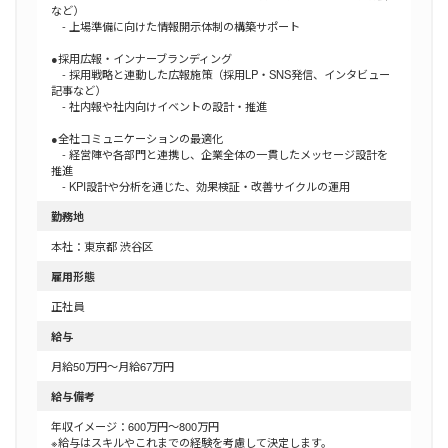
など）
‐ 上場準備に向けた情報開示体制の構築サポート
●採用広報・インナーブランディング
‐ 採用戦略と連動した広報施策（採用LP・SNS発信、インタビュー
記事など）
‐ 社内報や社内向けイベントの設計・推進
●全社コミュニケーションの最適化
‐ 経営陣や各部門と連携し、企業全体の一貫したメッセージ設計を
推進
‐ KPI設計や分析を通じた、効果検証・改善サイクルの運用
勤務地
本社：東京都 渋谷区
雇用形態
正社員
給与
月給50万円～月給67万円
給与備考
年収イメージ：600万円～800万円
※給与はスキルやこれまでの経験を考慮して決定します。