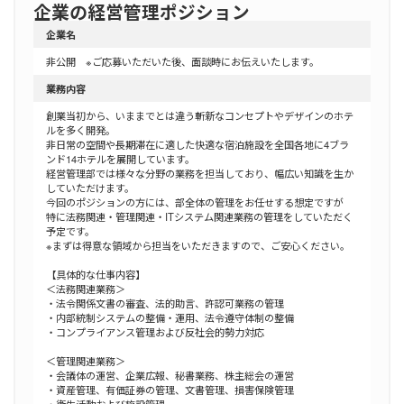
企業の経営管理ポジション
企業名
非公開 ※ご応募いただいた後、面談時にお伝えいたします。
業務内容
創業当初から、いままでとは違う斬新なコンセプトやデザインのホテ
ルを多く開発。
非日常の空間や長期滞在に適した快適な宿泊施設を全国各地に4ブラ
ンド14ホテルを展開しています。
経営管理部では様々な分野の業務を担当しており、幅広い知識を生か
していただけます。
今回のポジションの方には、部全体の管理をお任せする想定ですが
特に法務関連・管理関連・ITシステム関連業務の管理をしていただく
予定です。
※まずは得意な領域から担当をいただきますので、ご安心ください。
【具体的な仕事内容】
＜法務関連業務＞
・法令関係文書の審査、法的助言、許認可業務の管理
・内部統制システムの整備・運用、法令遵守体制の整備
・コンプライアンス管理および反社会的勢力対応
＜管理関連業務＞
・会議体の運営、企業広報、秘書業務、株主総会の運営
・資産管理、有価証券の管理、文書管理、損害保険管理