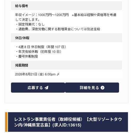
給与備考
年収イメージ：1000万円～1200万円 ※基本給は経験や資格等を考慮
して決定します。
・固定残業代：なし
・通勤費、深夜労働に関する割増賃金については別途支給
休日/休暇
・4週 8 日 休日制度（年間 107 日）
・年次有給休暇（初年度 10 日）
・慶弔休暇制度
掲載期間
2026年8月21日 (金) 6:00pm 〆
応募する
詳細を見る
レストラン事業責任者（取締役候補）【大型リゾートタウ
ン内/沖縄県宮古島】(求人ID:13615)