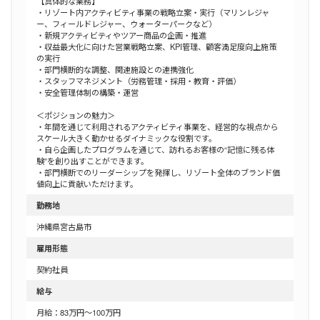
【具体的な業務】
・リゾート内アクティビティ事業の戦略立案・実行（マリンレジャ
ー、フィールドレジャー、ウォーターパークなど）
・新規アクティビティやツアー商品の企画・推進
・収益最大化に向けた営業戦略立案、KPI管理、顧客満足度向上施策
の実行
・部門横断的な調整、関連施設との連携強化
・スタッフマネジメント（労務管理・採用・教育・評価）
・安全管理体制の構築・運営
＜ポジションの魅力＞
・年間を通じて利用されるアクティビティ事業を、経営的な視点から
スケール大きく動かせるダイナミックな役割です。
・自ら企画したプログラムを通じて、訪れるお客様の“記憶に残る体
験”を創り出すことができます。
・部門横断でのリーダーシップを発揮し、リゾート全体のブランド価
値向上に貢献いただけます。
勤務地
沖縄県宮古島市
雇用形態
契約社員
給与
月給：83万円～100万円