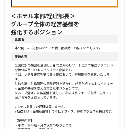
＜ホテル本部/経理部長＞
グループ全体の経営基盤を
強化するポジション
企業名
非公開 ※ご応募いただいた後、面談時にお伝えいたします。
業務内容
全国に24の施設を展開し、都市型からリゾート型まで幅広いブランド
を持つ成長中のホスピタリティ企業です。
今回、ホテル運営を支える本部において、経理部長を募集いたしま
す。
財務会計・財務管理の実務経験を活かし、成長を続けるホスピタリテ
ィ企業の基盤を支える重要なポジションです。
グループ全体の財務基盤を強化し、次の成長フェーズを共に支えてく
ださる方をお待ちしています。
※ホテル業界での経験は問いません。
※勤務地は【品川駅直結】の本社オフィス。通勤アクセスも抜群です。
【業務内容】
・年次・四半期・月次決算の取りまとめ