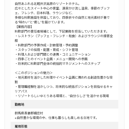
自然あふれる北軽井沢高原のリゾートホテル。
広々としたスイート中心の客室、源泉かけ流し温泉、季節のブッフ
ェ、フレンチ、日本料理、ラウンジなど、
多様な料飲施設を併設しており、四季折々の自然と地元素材が奏で
る“味わい”と“癒し”を届けています。
【業務内容】
料飲部門の責任者候補として、下記業務を担当していただきます。
・レストラン（ブッフェ・フレンチ・和食）およびラウンジの接客全
般
・料飲部門の予算作成・計数管理・予約調整
・スタッフの採用・配置・育成・シフト管理
・料理人および部門間との連携・コミュニケーション
・四季ごとのイベント企画・メニュー開発への参画
・将来的に料飲部門全体の統括的マネジメントへのステップ
＜このポジションの魅力＞
・地元素材を活かした料理やイベント企画に携われる創造性豊かな役
割
・管理職経験を活かしつつ、将来的な統括ポジションを目指せるキャ
リアパス
・リゾートらしいゆとりある環境と、“自分らしさ”を活かせる現場
勤務地
群馬県吾妻郡嬬恋村
※自然豊かな環境の中、仕事も暮らしも楽しめる立地です。
雇用形態