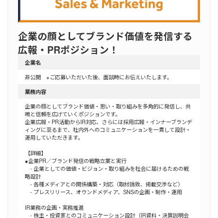
企業の顔としてブランド価値を発信する
広報・PRポジション！
企業名
非公開 ※ご応募いただいた後、面談時にお伝えいたします。
業務内容
企業の顔としてブランド価値・思い・取り組みを多角的に発信し、共
鳴と信頼を広げていくポジションです。
企業広報・PR活動からIR対応、さらには採用広報・インナーブランデ
ィングに至るまで、社内外へのコミュニケーションを一貫して設計・
運用していただきます。
【詳細】
●企業PR／ブランド発信の戦略立案と実行
‐ 企業としての価値・ビジョン・取り組みを社会に届けるための戦
略設計
‐ 各種メディアとの関係構築・対応（取材誘致、掲載交渉など）
‐ プレスリリース、オウンドメディア、SNSの企画・制作・運用
IR業務の企画・実務推進
‐ 株主・投資家とのコミュニケーション設計（IR資料・決算説明会