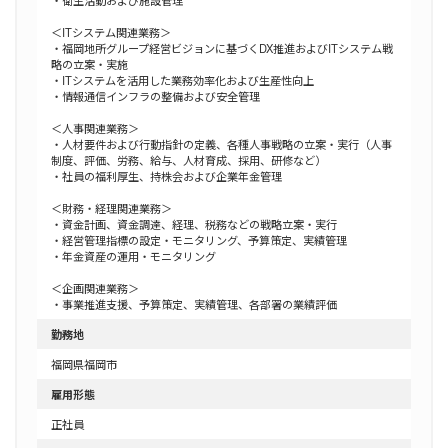
・衛生活動および施設管理
＜ITシステム関連業務＞
・福岡地所グループ経営ビジョンに基づくDX推進およびITシステム戦
略の立案・実施
・ITシステムを活用した業務効率化および生産性向上
・情報通信インフラの整備および安全管理
＜人事関連業務＞
・人材要件および行動指針の定義、各種人事戦略の立案・実行（人事
制度、評価、労務、給与、人材育成、採用、研修など）
・社員の福利厚生、持株会および企業年金管理
＜財務・経理関連業務＞
・資金計画、資金調達、経理、税務などの戦略立案・実行
・経営管理指標の設定・モニタリング、予算策定、実績管理
・年金資産の運用・モニタリング
＜企画関連業務＞
・事業推進支援、予算策定、実績管理、各部署の業績評価
勤務地
福岡県福岡市
雇用形態
正社員