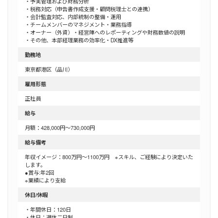
・予実管理および財務分析
・税務対応（申告書作成支援・顧問税理士との連携）
・会計監査対応、内部統制の整備・運用
・チームメンバーのマネジメント・業務指導
・オーナー（外資）・経営陣へのレポーティングや財務数値の説明
・その他、本部経理業務の効率化・DX推進等
勤務地
東京都港区（品川）
雇用形態
正社員
給与
月額：428,000円～730,000円
給与備考
年収イメージ：800万円～1100万円 ※スキル、ご経験により決定いた
します。
●賞与:年2回
※業績により支給
休日/休暇
・年間休日：120日
・休日：週休二日制