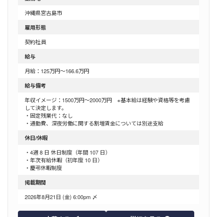
沖縄県宮古島市
雇用形態
契約社員
給与
月給：125万円～166.6万円
給与備考
年収イメージ：1500万円～2000万円 ※基本給は経験や資格等を考慮
して決定します。
・固定残業代：なし
・通勤費、深夜労働に関する割増賃金については別途支給
休日/休暇
・4週 8 日 休日制度（年間 107 日）
・年次有給休暇（初年度 10 日）
・慶弔休暇制度
掲載期間
2026年8月21日 (金) 6:00pm 〆