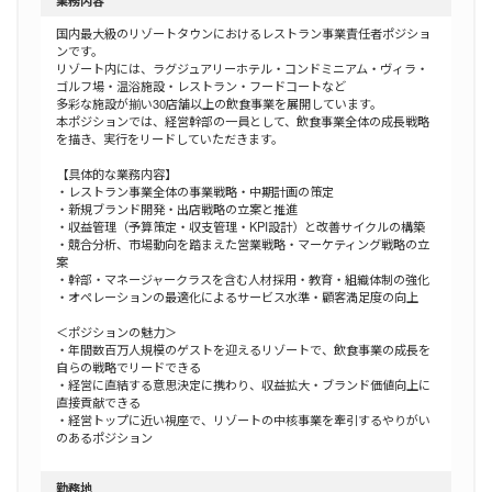
業務内容
国内最大級のリゾートタウンにおけるレストラン事業責任者ポジショ
ンです。
リゾート内には、ラグジュアリーホテル・コンドミニアム・ヴィラ・
ゴルフ場・温浴施設・レストラン・フードコートなど
多彩な施設が揃い30店舗以上の飲食事業を展開しています。
本ポジションでは、経営幹部の一員として、飲食事業全体の成長戦略
を描き、実行をリードしていただきます。
【具体的な業務内容】
・レストラン事業全体の事業戦略・中期計画の策定
・新規ブランド開発・出店戦略の立案と推進
・収益管理（予算策定・収支管理・KPI設計）と改善サイクルの構築
・競合分析、市場動向を踏まえた営業戦略・マーケティング戦略の立
案
・幹部・マネージャークラスを含む人材採用・教育・組織体制の強化
・オペレーションの最適化によるサービス水準・顧客満足度の向上
＜ポジションの魅力＞
・年間数百万人規模のゲストを迎えるリゾートで、飲食事業の成長を
自らの戦略でリードできる
・経営に直結する意思決定に携わり、収益拡大・ブランド価値向上に
直接貢献できる
・経営トップに近い視座で、リゾートの中核事業を牽引するやりがい
のあるポジション
勤務地