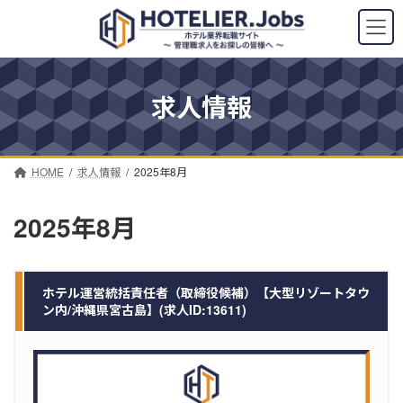
コ
ナ
ン
ビ
テ
ゲ
ン
ー
ツ
シ
求人情報
へ
ョ
ス
ン
キ
に
ッ
移
プ
動
HOME
求人情報
2025年8月
2025年8月
ホテル運営統括責任者（取締役候補）【大型リゾートタウ
ン内/沖縄県宮古島】(求人ID:13611)