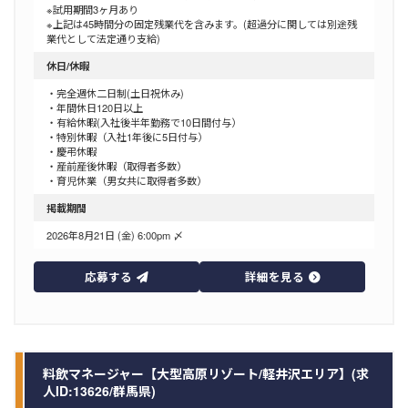
※試用期間3ヶ月あり
※上記は45時間分の固定残業代を含みます。(超過分に関しては別途残
業代として法定通り支給)
休日/休暇
・完全週休二日制(土日祝休み)
・年間休日120日以上
・有給休暇(入社後半年勤務で10日間付与）
・特別休暇（入社1年後に5日付与）
・慶弔休暇
・産前産後休暇（取得者多数）
・育児休業（男女共に取得者多数）
掲載期間
2026年8月21日 (金) 6:00pm 〆
応募する
詳細を見る
料飲マネージャー【大型高原リゾート/軽井沢エリア】(求
人ID:13626/群馬県)