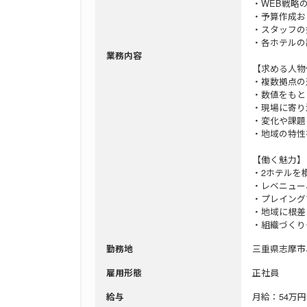
・WEB戦略
・予算作成お
・スタッフの
・各ホテルの
業務内容
【求める人物
・複数拠点の
・数値をもと
・現場に寄り
・変化や課題
・地域の特性
【働く魅力】
・2ホテルを
・レベニュー
・プレイング
・地域に根差
・組織づくり
三重県志摩市
勤務地
正社員
雇用形態
月給：54万円
給与