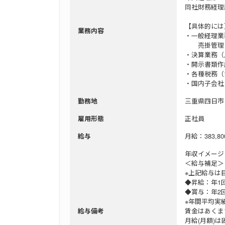
同社財務経理
【具体的には
業務内容
・一般経理業
売掛管理（
・決算業務（
・開示書類
・各種税務（
・国内子会社
三重県四日市
勤務地
正社員
雇用形態
月給：383,80
給与
年収イメージ：
＜給与補足＞
※上記給与は
◆昇給：年1
◆賞与：年2回
※年間平均実
賃金はあくま
給与備考
月給(月額)