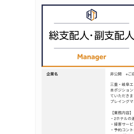
非公開 ※ご
企業名
三重・岐阜エ
本ポジション
ていただきま
プレイングマ
【業務内容】
・2ホテルの
・接客サービ
・予約コント