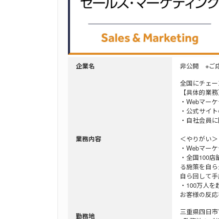
非公開 ※ご
企業名
全国にチェー
【具体的業務
・Webマー
・公式サイト
・自社会員に
＜やりがい＞
業務内容
・Webマー
・全国100
る施策を自ら
自ら回して手
・100万人
お客様の反応
三重県四日市
勤務地