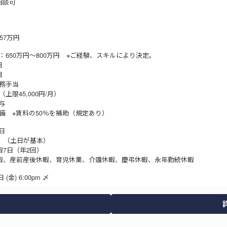
相談可
57万円
：650万円〜800万円 ※ご経験、スキルにより決定。
回
1回
勤務手当
上限45,000円/月）
与
備 ※賃料の50％を補助（規定あり）
日
休 （土日が基本）
暇7日（年2回）
暇、産前産後休暇、育児休業、介護休暇、慶弔休暇、永年勤続休暇
 (金) 6:00pm 〆