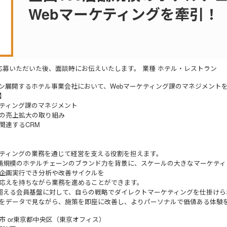
Webマーケティングを牽引！
応募いただいた後、面談時にお伝えいたします。 業種 ホテル・レストラン
ン展開するホテル事業会社において、Webマーケティング課のマネジメント
】
ケティング課のマネジメント
の売上拡大の取り組み
関連するCRM
ケティングの業務を通じて経営を支える役割を担えます。
店舗規模のホテルチェーンのブランド力を背景に、スケールの大きなマーケテ
企画実行でき分析や改善サイクルを
応えを持ちながら業務を進めることができます。
を超える会員基盤に対して、自らの戦略でダイレクトマーケティングを仕掛け
をデータで見ながら、施策を即座に改善し、よりパーソナルで価値ある体験を
市 or東京都中央区（東京オフィス）