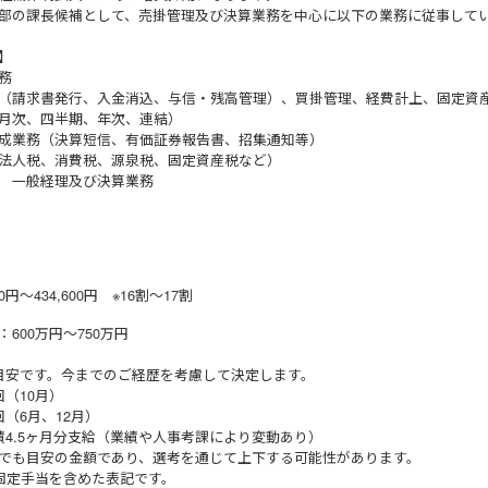
部の課長候補として、売掛管理及び決算業務を中心に以下の業務に従事して
】
務
請求書発行、入金消込、与信・残高管理）、買掛管理、経費計上、固定資
月次、四半期、年次、連結）
作成業務（決算短信、有価証券報告書、招集通知等）
法人税、消費税、源泉税、固定資産税など）
 一般経理及び決算業務
0円～434,600円 ※16割～17割
600万円～750万円
目安です。今までのご経歴を考慮して決定します。
回（10月）
（6月、12月）
績4.5ヶ月分支給（業績や人事考課により変動あり）
でも目安の金額であり、選考を通じて上下する可能性があります。
は固定手当を含めた表記です。