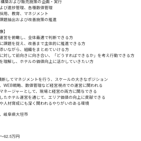
の構築および販売施策の企画・実行
よび進捗管理、各種数値管理
採用、教育、マネジメント
課題抽出および改善施策の推進
像】
運営を俯瞰し、全体最適で判断できる方
に課題を捉え、改善まで主体的に推進できる方
添いながら、組織をまとめていける方
に対して前向きに向き合い、「どうすればできるか」を考え行動できる方
を理解し、ホテルの価値向上に活かしていきたい方
横断してマネジメントを行う、スケールの大きなポジション
、WEB戦略、数値管理など経営視点での運営に関われる
マネージャーとして、現場と経営の両方に関与できる
したホテル運営を通じて、エリア価値の向上に貢献できる
や人材育成にも深く関われるやりがいのある環境
、岐阜県大垣市
〜62.5万円