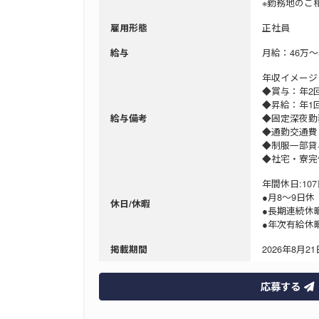
※勤務地のご
正社員
雇用形態
月給：46万～
給与
年収イメージ
◆賞与：年2
◆昇給：年
◆固定深夜
給与備考
◆通勤交通費（
◆制服一部貸
◆社宅・寮完
年間休日:107
●月8〜9日
休日/休暇
●長期連続休
●年次有給休
2026年8月21日
掲載期間
応募する