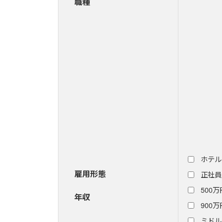
職種
ホテル
雇用形態
正社員
500万
年収
900万
ミドル