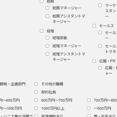
総務
マーケ
総務マネージャー
スタン
総務アシスタントマ
ー
ネージャー
セールス
経理
セール
経理部長
ー
経理マネージャー
セール
トマネ
経理アシスタントマ
ネージャー
広報・PR
広報・
ャー
開発・企画部門
その他の職種
契約社員
円～600万円
600万円～700万円
700万円～80
円～1000万円
1000万円以上
〜500万円
・シニア層が活躍で
家賃補助あり
寮・社宅あり