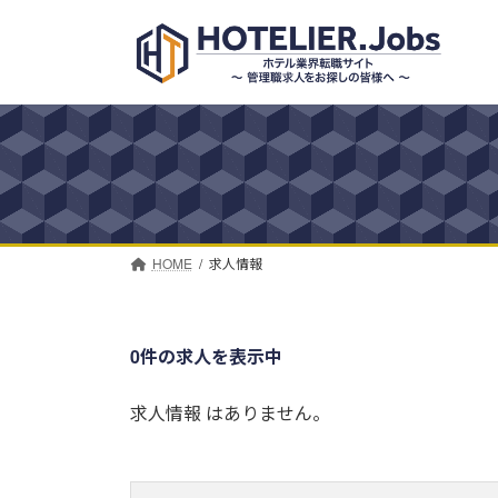
コ
ナ
ン
ビ
テ
ゲ
ン
ー
ツ
シ
へ
ョ
ス
ン
キ
に
ッ
移
プ
動
HOME
求人情報
0件の求人を表示中
求人情報 はありません。